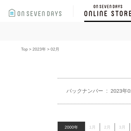
Top
>
2023年
>
02月
バックナンバー : 2023年0
2000年
1月
2月
3月