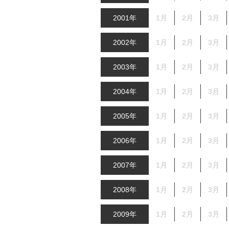
2001年
1月
2月
3月
2002年
1月
2月
3月
2003年
1月
2月
3月
2004年
1月
2月
3月
2005年
1月
2月
3月
2006年
1月
2月
3月
2007年
1月
2月
3月
2008年
1月
2月
3月
2009年
1月
2月
3月