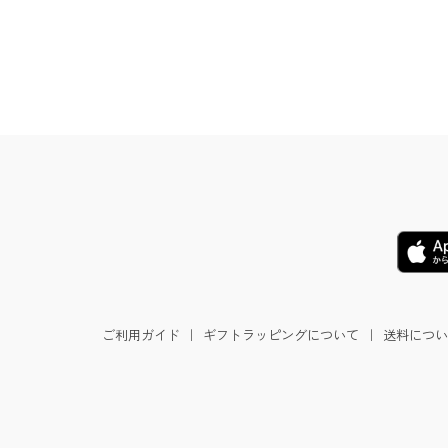
ご利用ガイド
｜
ギフトラッピングについて
｜
送料につい