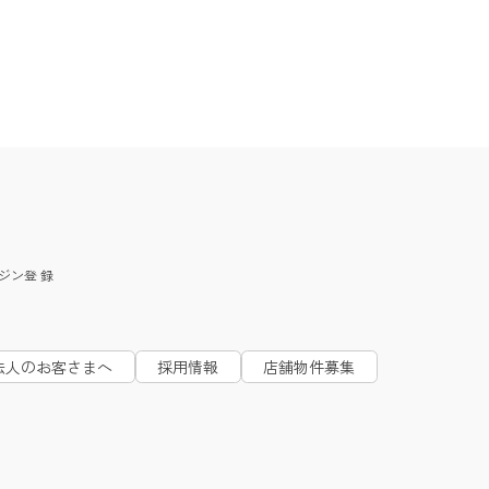
ジン
登 録
法人のお客さまへ
採用情報
店舗物件募集