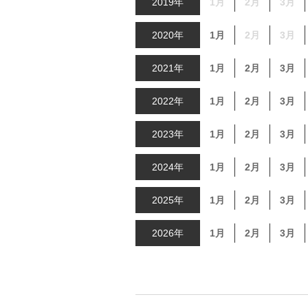
2019年
1月
2月
3月
2020年
1月
2月
3月
2021年
1月
2月
3月
2022年
1月
2月
3月
2023年
1月
2月
3月
2024年
1月
2月
3月
2025年
1月
2月
3月
2026年
1月
2月
3月