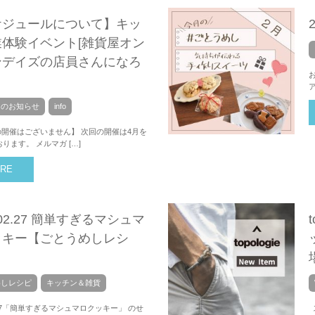
ケジュールについて】キッ
業体験イベント[雑貨屋オン
ンデイズの店員さんになろ
らのお知らせ
info
開催はございません】 次回の開催は4月を
ります。 メルマガ […]
RE
3.02.27 簡単すぎるマシュマ
ッキー【ごとうめしレシ
めしレシピ
キッチン＆雑貨
02.27「簡単すぎるマシュマロクッキー」 のせ