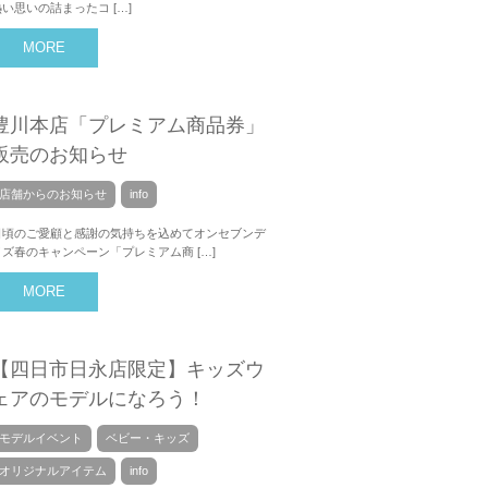
熱い思いの詰まったコ […]
MORE
豊川本店「プレミアム商品券」
販売のお知らせ
店舗からのお知らせ
info
日頃のご愛顧と感謝の気持ちを込めてオンセブンデ
イズ春のキャンペーン「プレミアム商 […]
MORE
【四日市日永店限定】キッズウ
ェアのモデルになろう！
モデルイベント
ベビー・キッズ
オリジナルアイテム
info