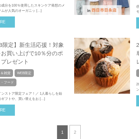
の成分を100％使用したスキンケア発想のメ
@
ムが人気のオーガニッ […]
モ
RE
EB限定】新生活応援！対象
お買い上げで10％分のポ
トプレゼント
ン＆雑貨
WEB限定
ン・フード
2
インストア限定フェア！／ 1人暮らしを始
ギフトや、買い替えをお […]
RE
1
2