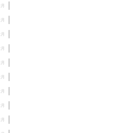
2月
2月
2月
2月
2月
2月
2月
2月
2月