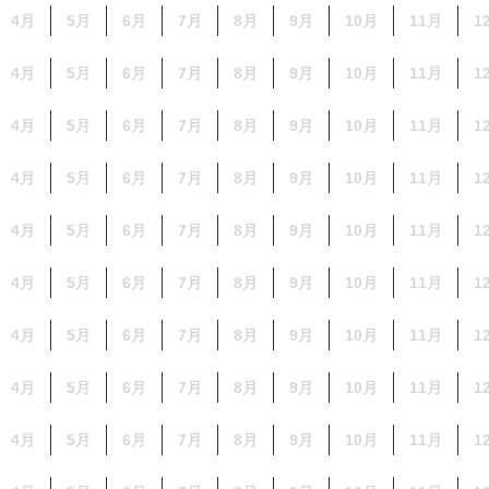
4月
5月
6月
7月
8月
9月
10月
11月
1
4月
5月
6月
7月
8月
9月
10月
11月
1
4月
5月
6月
7月
8月
9月
10月
11月
1
4月
5月
6月
7月
8月
9月
10月
11月
1
4月
5月
6月
7月
8月
9月
10月
11月
1
4月
5月
6月
7月
8月
9月
10月
11月
1
4月
5月
6月
7月
8月
9月
10月
11月
1
4月
5月
6月
7月
8月
9月
10月
11月
1
4月
5月
6月
7月
8月
9月
10月
11月
1