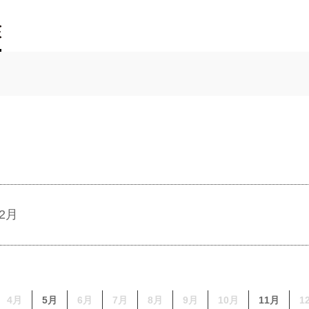
2月
4月
5月
6月
7月
8月
9月
10月
11月
1