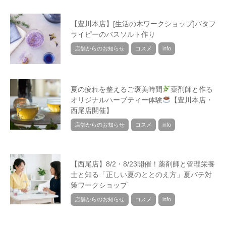
【豊川本店】[生活の木ワークショップ]バタフ
ライピーのバスソルト作り
店舗からのお知らせ
コスメ
info
夏の疲れを整えるご褒美時間
薬剤師と作る
オリジナルハーブティー体験
【豊川本店・
西尾店開催】
店舗からのお知らせ
コスメ
info
【西尾店】8/2・8/23開催！薬剤師と管理栄養
士と知る「正しい夏のととのえ方」夏バテ対
策ワークショップ
店舗からのお知らせ
コスメ
info