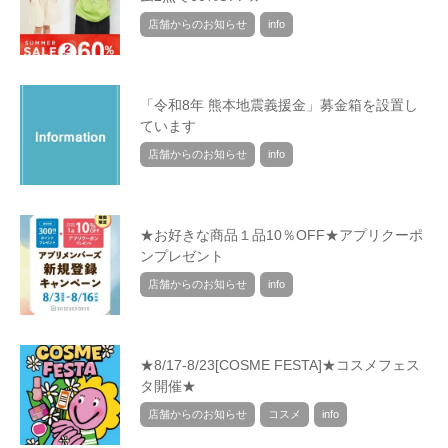
店舗からのお知らせ
info
「令和8年 熊本地震義援金」募金箱を設置し
ています
店舗からのお知らせ
info
★お好きな商品１品10％OFF★アプリクーポ
ンプレゼント
店舗からのお知らせ
info
★8/17-8/23[COSME FESTA]★コスメフェス
タ開催★
店舗からのお知らせ
コスメ
info