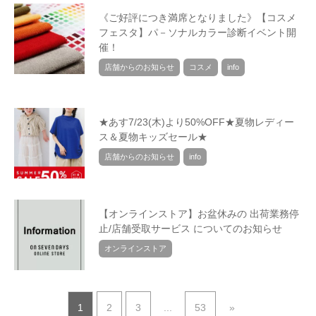
《ご好評につき満席となりました》【コスメ
フェスタ】パ－ソナルカラー診断イベント開
催！
店舗からのお知らせ
コスメ
info
★あす7/23(木)より50%OFF★夏物レディー
ス＆夏物キッズセール★
店舗からのお知らせ
info
【オンラインストア】お盆休みの 出荷業務停
止/店舗受取サービス についてのお知らせ
オンラインストア
1
2
3
...
53
»