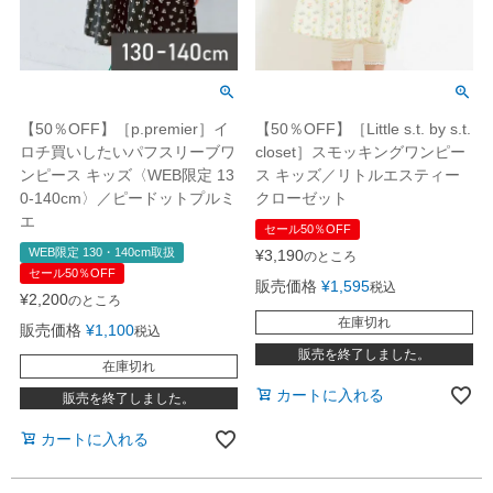
【50％OFF】［p.premier］イ
【50％OFF】［Little s.t. by s.t.
ロチ買いしたいパフスリーブワ
closet］スモッキングワンピー
ンピース キッズ〈WEB限定 13
ス キッズ／リトルエスティー
0-140cm〉／ピードットプルミ
クローゼット
エ
セール50％OFF
WEB限定 130・140cm取扱
¥
3,190
のところ
セール50％OFF
販売価格
¥
1,595
税込
¥
2,200
のところ
在庫切れ
販売価格
¥
1,100
税込
販売を終了しました。
在庫切れ
カートに入れる
販売を終了しました。
カートに入れる