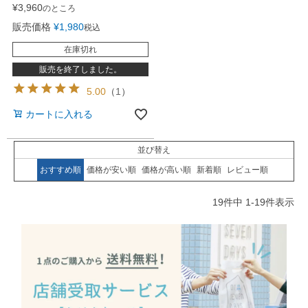
¥
3,960
のところ
販売価格
¥
1,980
税込
在庫切れ
販売を終了しました。
5.00
（
1
）
カートに入れる
並び替え
おすすめ順
価格が安い順
価格が高い順
新着順
レビュー順
19
件中
1
-
19
件表示