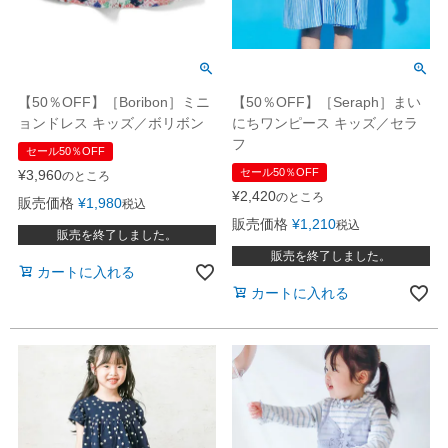
【50％OFF】［Boribon］ミニ
【50％OFF】［Seraph］まい
ョンドレス キッズ／ボリボン
にちワンピース キッズ／セラ
フ
セール50％OFF
セール50％OFF
¥
3,960
のところ
¥
2,420
のところ
販売価格
¥
1,980
税込
販売価格
¥
1,210
税込
販売を終了しました。
販売を終了しました。
カートに入れる
カートに入れる