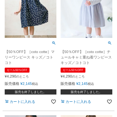
【50％OFF】［coto cotte］マ
【50％OFF】［coto cotte］チ
リーワンピース キッズ／コト
ュールキャミ重ね着ワンピース
コト
キッズ／コトコト
セール50％OFF
セール50％OFF
¥
4,290
¥
4,290
のところ
のところ
販売価格
¥
2,145
販売価格
¥
2,145
税込
税込
販売を終了しました。
販売を終了しました。
カートに入れる
カートに入れる