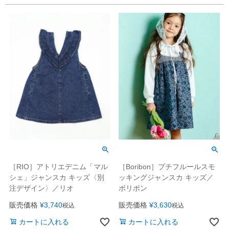
［RIO］アトリエデニム「マル
［Boribon］プチフルールスモ
シェ」ジャンスカ キッズ〈別
ッキングジャンスカ キッズ／
注デザイン〉／リオ
ボリボン
販売価格
¥
3,740
販売価格
¥
3,630
税込
税込
カートに入れる
カートに入れる