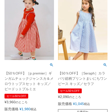
【50％OFF】［p.premier］ギ
【50％OFF】［Seraph］カラ
ンガムチェックジャンスカ＆メ
バリ総柄プリントまいにちワン
ロウトップスセット キッズ／
ピース キッズ／セラフ
ピードットプルミエ
セール50％OFF
セール50％OFF
¥
2,090
のところ
¥
3,960
のところ
販売価格
¥
1,045
税込
販売価格
¥
1,980
税込