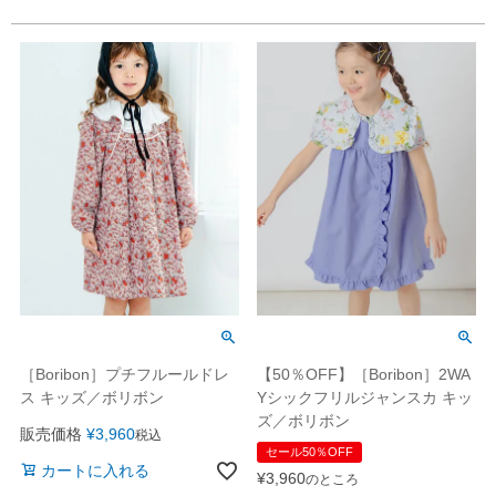
［Boribon］プチフルールドレ
【50％OFF】［Boribon］2WA
ス キッズ／ボリボン
Yシックフリルジャンスカ キッ
ズ／ボリボン
販売価格
¥
3,960
税込
セール50％OFF
カートに入れる
¥
3,960
のところ