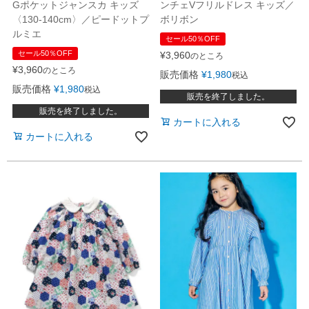
Gポケットジャンスカ キッズ
ンチェVフリルドレス キッズ／
〈130-140cm〉／ピードットプ
ボリボン
ルミエ
セール50％OFF
セール50％OFF
¥
3,960
のところ
¥
3,960
のところ
販売価格
¥
1,980
税込
販売価格
¥
1,980
税込
販売を終了しました。
販売を終了しました。
カートに入れる
カートに入れる