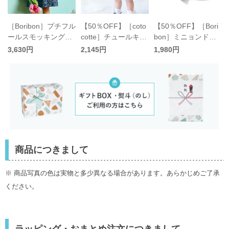
日
［Boribon］プチフル
【50％OFF】［coto
【50％OFF】［Bori
ールスモッキングジ
cotte］チュールキャ
bon］ミニョンドレ
ー
ャンスカ キッズ／ボ
ミ重ね着ワンピース
ス キッズ／ボリボン
3,630円
2,145円
1,980円
リボン
キッズ／コトコト
商品につきまして
※ 商品写真の色は実物と多少異なる場合があります。あらかじめご了承
ください。
ラッピング・おまとめ注文につきまして