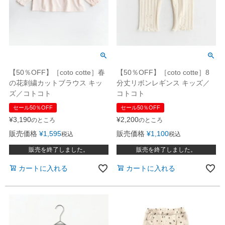
【50％OFF】［coto cotte］春
【50％OFF】［coto cotte］8
の花刺繍カットブラウス キッ
分丈リボンレギンス キッズ／
ズ／コトコト
コトコト
セール50％OFF
セール50％OFF
¥
3,190
¥
2,200
のところ
のところ
販売価格
¥
1,595
販売価格
¥
1,100
税込
税込
販売を終了しました。
販売を終了しました。
カートに入れる
カートに入れる