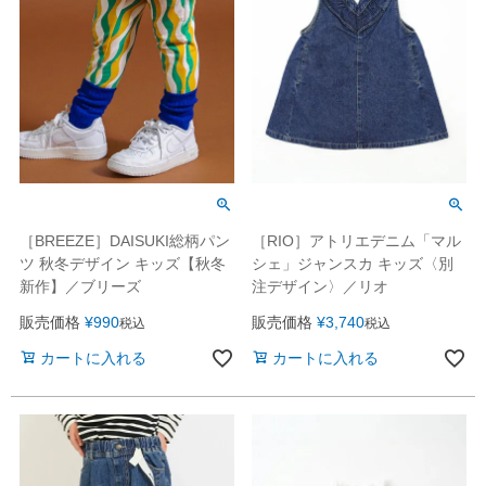
［BREEZE］DAISUKI総柄パン
［RIO］アトリエデニム「マル
ツ 秋冬デザイン キッズ【秋冬
シェ」ジャンスカ キッズ〈別
新作】／ブリーズ
注デザイン〉／リオ
販売価格
¥
990
販売価格
¥
3,740
税込
税込
カートに入れる
カートに入れる