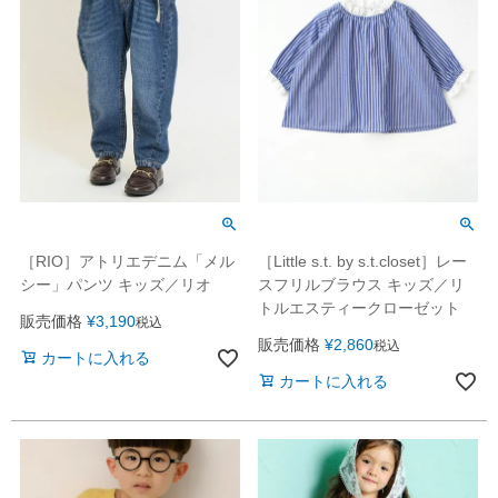
［RIO］アトリエデニム「メル
［Little s.t. by s.t.closet］レー
シー」パンツ キッズ／リオ
スフリルブラウス キッズ／リ
トルエスティークローゼット
販売価格
¥
3,190
税込
販売価格
¥
2,860
税込
カートに入れる
カートに入れる