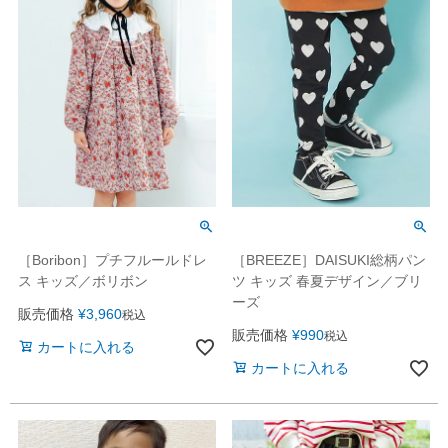
［Boribon］プチフルールドレ
［BREEZE］DAISUKI総柄パン
ス キッズ／ボリボン
ツ キッズ 春夏デザイン／ブリ
ーズ
販売価格
¥
3,960
税込
販売価格
¥
990
税込
カートに入れる
カートに入れる