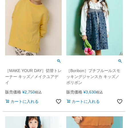
［MAKE YOUR DAY］切替トレ
［Boribon］プチフルールスモ
ーナー キッズ／メイクユアデ
ッキングジャンスカ キッズ／
イ
ボリボン
販売価格
¥
2,750
販売価格
¥
3,630
税込
税込
カートに入れる
カートに入れる