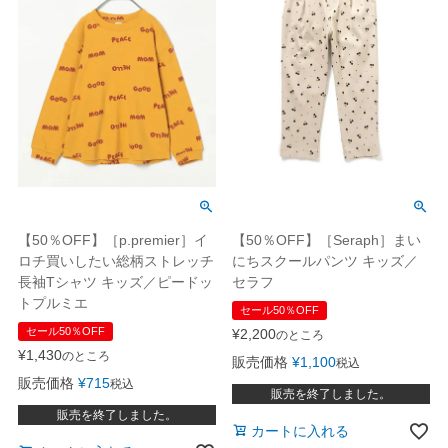
【50％OFF】［p.premier］イ
【50％OFF】［Seraph］まい
ロチ買いしたい総柄ストレッチ
にちスクールパンツ キッズ／
長袖Tシャツ キッズ／ピードッ
セラフ
トプルミエ
セール50％OFF
セール50％OFF
¥
2,200
のところ
¥
1,430
のところ
販売価格
¥
1,100
税込
販売価格
¥
715
税込
販売を終了しました。
販売を終了しました。
カートに入れる