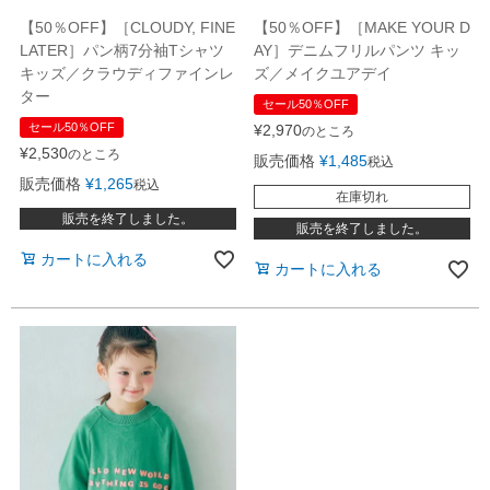
【50％OFF】［CLOUDY, FINE
【50％OFF】［MAKE YOUR D
LATER］パン柄7分袖Tシャツ
AY］デニムフリルパンツ キッ
キッズ／クラウディファインレ
ズ／メイクユアデイ
ター
セール50％OFF
セール50％OFF
¥
2,970
のところ
¥
2,530
のところ
販売価格
¥
1,485
税込
販売価格
¥
1,265
税込
在庫切れ
販売を終了しました。
販売を終了しました。
カートに入れる
カートに入れる