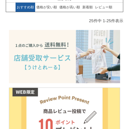
おすすめ順
価格が安い順
価格が高い順
新着順
レビュー順
25
件中
1
-
25
件表示