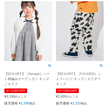
【50％OFF】［Seraph］ハー
【50％OFF】［F.O.KIDS］シ
ト柄編みカーディガン キッズ
ェフパンツ キッズ／エフオー
／セラフ
キッズ
セール50％OFF
セール50％OFF
¥
3,190
¥
2,420
のところ
のところ
販売価格
¥
1,595
販売価格
¥
1,210
税込
税込