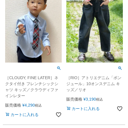
［CLOUDY, FINE LATER］ネ
［RIO］アトリエデニム「ボン
クタイ付き フレンチシックシ
ジュール」10オンスデニム キ
ャツ キッズ／クラウディファ
ッズ／リオ
インレター
販売価格
¥
3,190
税込
販売価格
¥
4,290
税込
カートに入れる
カートに入れる