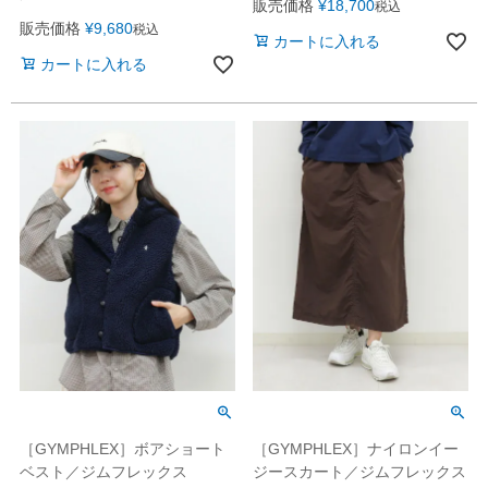
販売価格
¥
18,700
税込
販売価格
¥
9,680
税込
カートに入れる
カートに入れる
［GYMPHLEX］ボアショート
［GYMPHLEX］ナイロンイー
ベスト／ジムフレックス
ジースカート／ジムフレックス