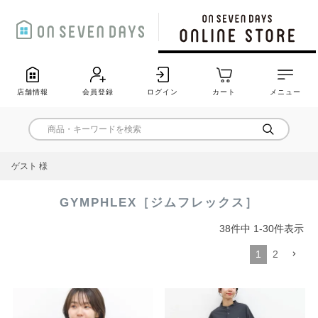
店舗情報
会員登録
ログイン
カート
メニュー
ゲスト 様
GYMPHLEX［ジムフレックス］
38
件中
1
-
30
件表示
1
2