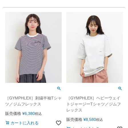
［GYMPHLEX］刺繍半袖Tシャ
［GYMPHLEX］ヘビーウェイ
ツ／ジムフレックス
トジャージーTシャツ／ジムフ
レックス
販売価格
¥
6,380
税込
販売価格
¥
8,580
税込
カートに入れる