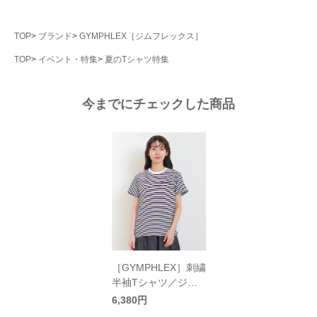
TOP
ブランド
GYMPHLEX［ジムフレックス］
TOP
イベント・特集
夏のTシャツ特集
今までにチェックした商品
［GYMPHLEX］刺繍
半袖Tシャツ／ジム
フレックス
6,380円