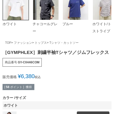
ホワイト
チャコールグレ
ブルー
ホワイト/ト
ー
ストライプ
TOP
ファッション
トップス
Tシャツ・カットソー
［GYMPHLEX］刺繍半袖Tシャツ／ジムフレックス
商品番号
GY-C0446COM
¥
6,380
販売価格
税込
獲得
[
58
ポイント ]
カラー
サイズ
ホワイト