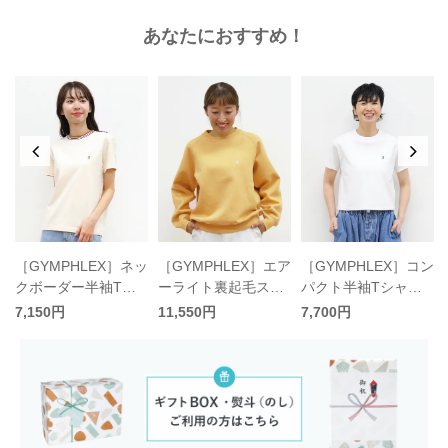
あなたにおすすめ！
［GYMPHLEX］エア
レ
［GYMPHLEX］ネッ
［GYMPHLEX］コン
ーライト裏起毛スウ
クボーダー半袖Tシ
パクト半袖Tシャツ
ェット／ジムフレッ
ャツ／ジムフレック
／ジムフレックス
11,550円
7,150円
7,700円
クス
ス