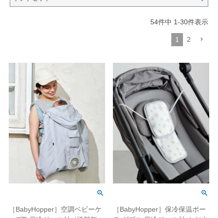
54
件中
1
-
30
件表示
1
2
［BabyHopper］空調ベビーケ
［BabyHopper］保冷保温ポー