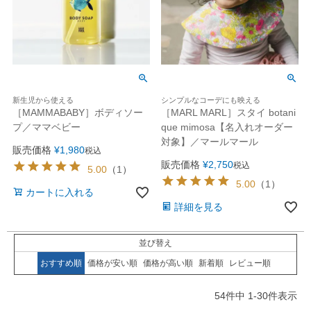
新生児から使える
シンプルなコーデにも映える
［MAMMABABY］ボディソー
［MARL MARL］スタイ botani
プ／ママベビー
que mimosa【名入れオーダー
対象】／マールマール
販売価格
¥
1,980
税込
販売価格
¥
2,750
税込
5.00
（
1
）
5.00
（
1
）
カートに入れる
詳細を見る
並び替え
おすすめ順
価格が安い順
価格が高い順
新着順
レビュー順
54
件中
1
-
30
件表示