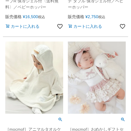
ープR 保冷ジェル付〈送料無
チ ダブル 保冷ジェル付／ベビ
料〉／ベビーホッパー
ーホッパー
販売価格
¥
16,500
販売価格
¥
2,750
税込
税込
カートに入れる
カートに入れる
［mocmof］アニマルタオルケ
［mocmof］おめかしギフトセ