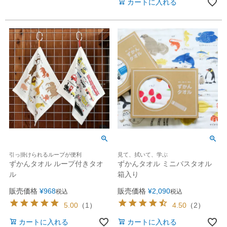
カートに入れる
引っ掛けられるループが便利
見て、拭いて、学ぶ
ずかんタオル ループ付きタオ
ずかんタオル ミニバスタオル
ル
箱入り
販売価格
¥
968
販売価格
¥
2,090
税込
税込
5.00
（
1
）
4.50
（
2
）
カートに入れる
カートに入れる