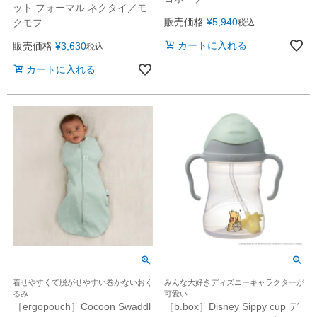
ット フォーマル ネクタイ／モ
販売価格
¥
5,940
クモフ
税込
カートに入れる
販売価格
¥
3,630
税込
カートに入れる
着せやすくて脱がせやすい巻かないおく
みんな大好きディズニーキャラクターが
るみ
可愛い
［ergopouch］Cocoon Swaddl
［b.box］Disney Sippy cup デ