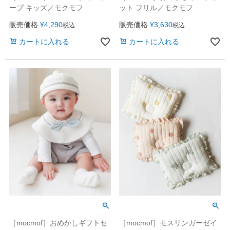
ープ キッズ／モクモフ
ット フリル／モクモフ
販売価格
¥
4,290
販売価格
¥
3,630
税込
税込
カートに入れる
カートに入れる
［mocmof］おめかしギフトセ
［mocmof］モスリンガーゼイ