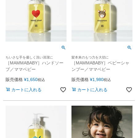
ちいさな手を優しく洗い清潔に
髪本来のもつ力を大切に
［MAMMABABY］ハンドソー
［MAMMABABY］ベビーシャ
プ／ママベビー
ンプー／ママベビー
販売価格
¥
1,650
販売価格
¥
1,980
税込
税込
カートに入れる
カートに入れる