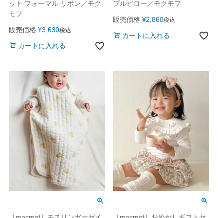
ット フォーマル リボン／モク
ブルピロー／モクモフ
モフ
販売価格
¥
2,860
税込
販売価格
¥
3,630
税込
カートに入れる
カートに入れる
［mocmof］モスリンガーゼイ
［mocmof］おめかしギフトセ