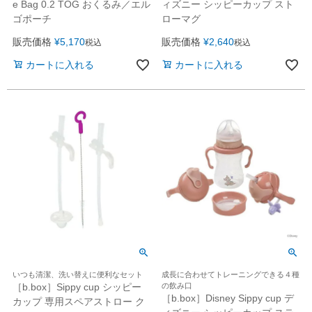
e Bag 0.2 TOG おくるみ／エル
ィズニー シッピーカップ スト
ゴポーチ
ローマグ
販売価格
¥
5,170
販売価格
¥
2,640
税込
税込
カートに入れる
カートに入れる
いつも清潔、洗い替えに便利なセット
成長に合わせてトレーニングできる４種
［b.box］Sippy cup シッピー
の飲み口
［b.box］Disney Sippy cup デ
カップ 専用スペアストロー ク