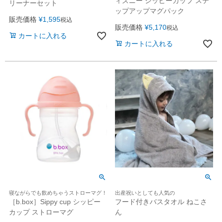
ィズニー シッピーカップ ステ
リーナーセット
ップアップマグパック
販売価格
¥
1,595
税込
販売価格
¥
5,170
税込
カートに入れる
カートに入れる
寝ながらでも飲めちゃうストローマグ！
出産祝いとしても人気の
［b.box］Sippy cup シッピー
フード付きバスタオル ねこさ
カップ ストローマグ
ん