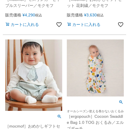
ブルスリーパー／モクモフ
ット 花刺繍／モクモフ
販売価格
¥
4,290
販売価格
¥
3,630
税込
税込
カートに入れる
カートに入れる
オールシーズン使える巻かないおくるみ
［ergopouch］Cocoon Swaddl
e Bag 1.0 TOG おくるみ／エル
［mocmof］おめかしギフトセ
ゴポーチ