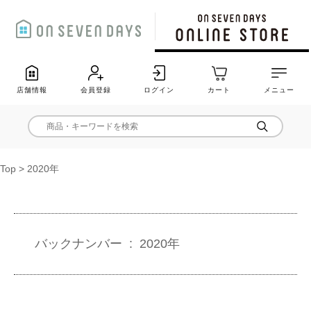
店舗情報
会員登録
ログイン
カート
メニュー
Top
>
2020年
バックナンバー : 2020年