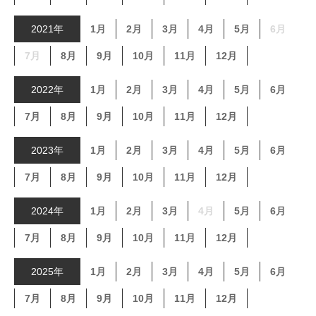
2021年
1月
2月
3月
4月
5月
6月
7月
8月
9月
10月
11月
12月
2022年
1月
2月
3月
4月
5月
6月
7月
8月
9月
10月
11月
12月
2023年
1月
2月
3月
4月
5月
6月
7月
8月
9月
10月
11月
12月
2024年
1月
2月
3月
4月
5月
6月
7月
8月
9月
10月
11月
12月
2025年
1月
2月
3月
4月
5月
6月
7月
8月
9月
10月
11月
12月