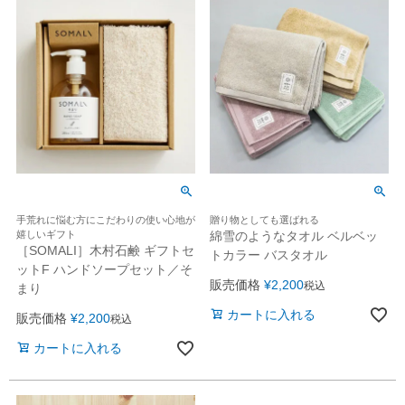
手荒れに悩む方にこだわりの使い心地が
贈り物としても選ばれる
嬉しいギフト
綿雪のようなタオル ベルベッ
［SOMALI］木村石鹸 ギフトセ
トカラー バスタオル
ットF ハンドソープセット／そ
販売価格
¥
2,200
税込
まり
カートに入れる
販売価格
¥
2,200
税込
カートに入れる