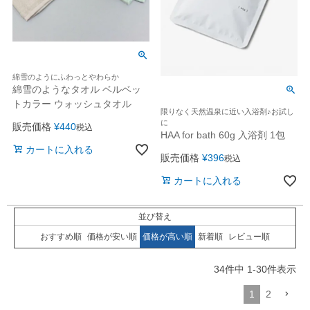
綿雪のようにふわっとやわらか
綿雪のようなタオル ベルベッ
トカラー ウォッシュタオル
限りなく天然温泉に近い入浴剤♪お試し
に
販売価格
¥
440
税込
HAA for bath 60g 入浴剤 1包
カートに入れる
販売価格
¥
396
税込
カートに入れる
並び替え
おすすめ順
価格が安い順
価格が高い順
新着順
レビュー順
34
件中
1
-
30
件表示
1
2