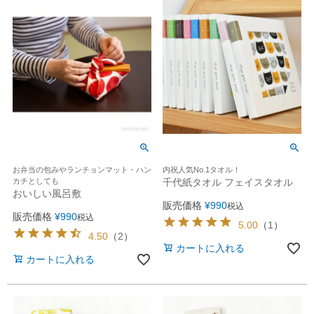
お弁当の包みやランチョンマット・ハン
内祝人気No.1タオル！
カチとしても
千代紙タオル フェイスタオル
おいしい風呂敷
販売価格
¥
990
税込
販売価格
¥
990
税込
5.00
（
1
）
4.50
（
2
）
カートに入れる
カートに入れる