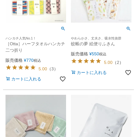
ハンカチ人気No.1！
やわらかさ、丈夫さ、吸水性抜群
［Otta］ハーフタオルハンカチ
蚊帳の夢 絵便りふきん
二つ折り
販売価格
¥
550
税込
販売価格
¥
770
税込
5.00
（
2
）
5.00
（
3
）
カートに入れる
カートに入れる