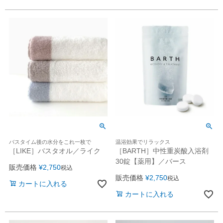
バスタイム後の水分をこれ一枚で
温浴効果でリラックス
［LIKE］バスタオル／ライク
［BARTH］中性重炭酸入浴剤
30錠【薬用】／バース
販売価格
¥
2,750
税込
販売価格
¥
2,750
税込
カートに入れる
カートに入れる