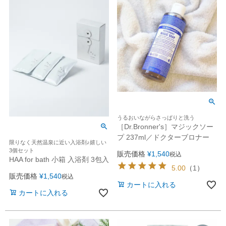
うるおいながらさっぱりと洗う
［Dr.Bronner's］マジックソー
プ 237ml／ドクターブロナー
限りなく天然温泉に近い入浴剤♪嬉しい
3個セット
販売価格
¥
1,540
税込
HAA for bath 小箱 入浴剤 3包入
5.00
（
1
）
販売価格
¥
1,540
税込
カートに入れる
カートに入れる