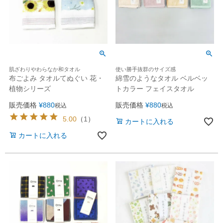
肌ざわりやわらなか和タオル
使い勝手抜群のサイズ感
布ごよみ タオルてぬぐい 花・
綿雪のようなタオル ベルベッ
植物シリーズ
トカラー フェイスタオル
販売価格
¥
880
販売価格
¥
880
税込
税込
5.00
（
1
）
カートに入れる
カートに入れる