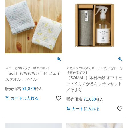
ふわっとやわらか 吸水力抜群
天然由来の成分でキッチン周りをすっき
［soil］もちもちガーゼ フェイ
り癒せるギフト
［SOMALI］木村石鹸 ギフトセ
スタオル／ソイル
ットK おてがるキッチンセット
販売価格
¥
1,870
税込
／そまり
カートに入れる
販売価格
¥
1,650
税込
カートに入れる