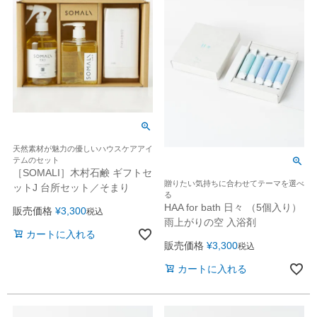
天然素材が魅力の優しいハウスケアアイ
テムのセット
［SOMALI］木村石鹸 ギフトセ
贈りたい気持ちに合わせてテーマを選べ
ットJ 台所セット／そまり
る
HAA for bath 日々 （5個入り）
販売価格
¥
3,300
税込
雨上がりの空 入浴剤
カートに入れる
販売価格
¥
3,300
税込
カートに入れる