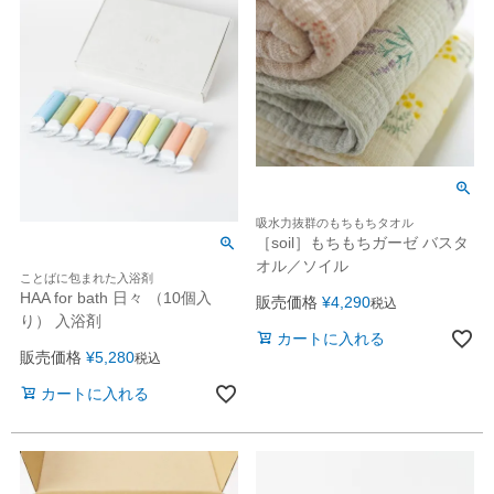
吸水力抜群のもちもちタオル
［soil］もちもちガーゼ バスタ
オル／ソイル
ことばに包まれた入浴剤
HAA for bath 日々 （10個入
販売価格
¥
4,290
税込
り） 入浴剤
カートに入れる
販売価格
¥
5,280
税込
カートに入れる