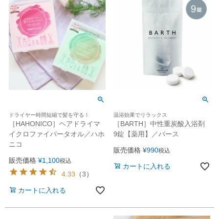
ドライヤー時間短縮で髪を守る！
温浴効果でリラックス
［HAHONICO］ヘアドライマ
［BARTH］中性重炭酸入浴剤
イクロファイバータオル／ハホ
9錠【薬用】／バース
ニコ
販売価格
¥
990
税込
販売価格
¥
1,100
税込
カートに入れる
4.33
（
3
）
カートに入れる