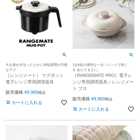
火を使わずほったらかし時短調理が可能
1台8役の便利な一台！レンジで焼く、
なマグ
を あたりまえに。
［レンジメート］ マグポット
［RANGEMATE PRO］電子レ
電子レンジ専用調理器具
ンジ専用調理器具／レンジメー
ト プロ
販売価格
¥
9,900
税込
販売価格
¥
9,900
税込
カートに入れる
カートに入れる