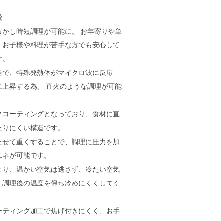
徴
らかし時短調理が可能に。 お年寄りや単
、お子様や料理が苦手な方でも安心して
す。
造で、特殊発熱体がマイクロ波に反応
に上昇する為、 直火のような調理が可能
クコーティングとなっており、食材に直
たりにくい構造です。
たせて重くすることで、調理に圧力を加
エネが可能です。
より、温かい空気は逃さず、冷たい空気
、調理後の温度を保ち冷めにくくしてく
ーティング加工で焦げ付きにくく、お手