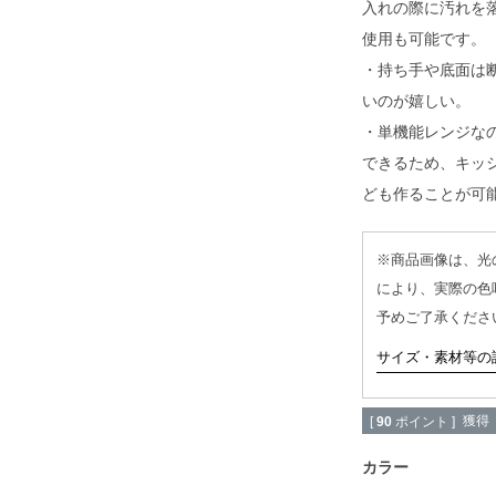
入れの際に汚れを
使用も可能です。
・持ち手や底面は
いのが嬉しい。
・単機能レンジな
できるため、キッ
ども作ることが可
※商品画像は、光
により、実際の色
予めご了承くださ
サイズ・素材等の
獲得
[
90
ポイント ]
カラー