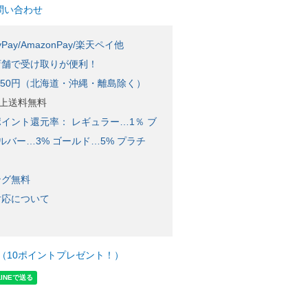
問い合わせ
Pay/AmazonPay/楽天ペイ他
店舗で受け取りが便利！
650円（北海道・沖縄・離島除く）
)以上送料無料
イント還元率： レギュラー…1％ ブ
ルバー…3% ゴールド…5% プラチ
ング無料
対応について
（10ポイントプレゼント！）