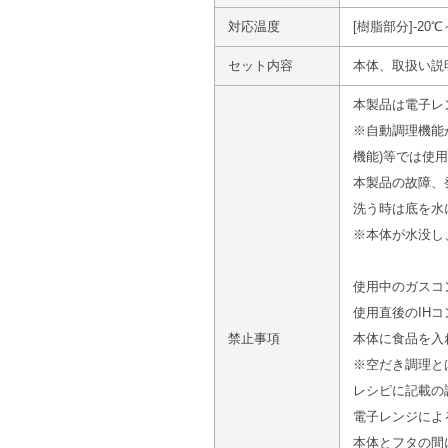
対応温度
[樹脂部分]-20℃
セット内容
本体、取扱い説
本製品は電子レ
※自動調理機能
機能)等では使
本製品の故障、
洗う時は底を水
※本体が水没し
使用中のガスコ
使用直後のIH
禁止事項
本体に食品を入
※空だき調理と
レシピに記載の
電子レンジによ
本体とフタの間