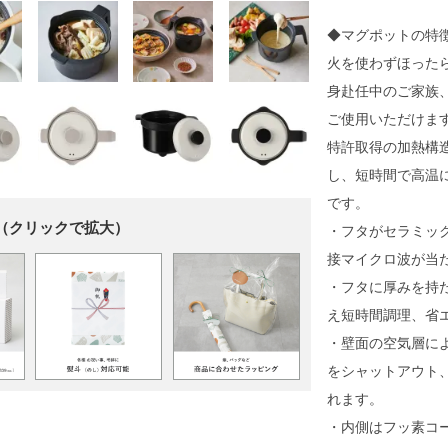
◆マグポットの特
火を使わずほった
身赴任中のご家族
ご使用いただけま
特許取得の加熱構
し、短時間で高温
です。
（クリックで拡大）
・フタがセラミッ
接マイクロ波が当
・フタに厚みを持
え短時間調理、省
・壁面の空気層に
をシャットアウト
れます。
・内側はフッ素コ