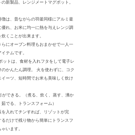
トの新製品、レンジメートマグポット。
特徴は、昔ながらの羽釜同様にアルミ釜
に優れ、お米に均一に熱を与えレンジ調
を炊くことが出来ます。
さらにオーブン料理もおまかせで一人一
アイテムです。
グポットは、食材を入れフタをして電子レ
けのかんたん調理。 火を使わずに、コク
スイーツ、短時間でお米も美味しく炊け
い方ができる。（煮る、炊く、蒸す、沸か
、茹でる、トランスフォーム）
飯を入れてチンすれば、リゾットが完
するだけで残り物から簡単にトランスフ
ちゃいます。