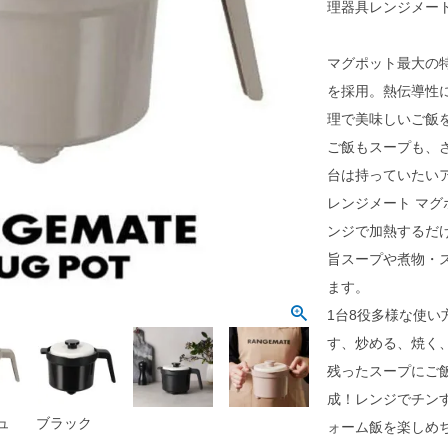
理器具レンジメー
マグポット最大の
を採用。熱伝導性
理で美味しいご飯
ご飯もスープも、
台は持っていたい
レンジメート マ
ンジで加熱するだ
旨スープや煮物・
ます。
1台8役多様な使
す、炒める、焼く
残ったスープにご
成！レンジでチン
ュ
ブラック
ォーム飯を楽しめ