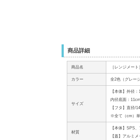
商品詳細
商品名
［レンジメート
カラー
全2色（グレー
【本体】外径：15
内径底面：11cm
サイズ
【フタ】直径/14.
※全て（cm）
【本体】SPS
材質
【蓋】アルミメ