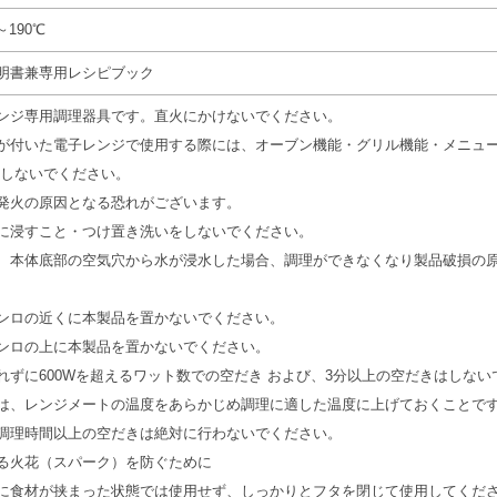
～190℃
明書兼専用レシピブック
ンジ専用調理器具です。直火にかけないでください。
が付いた電子レンジで使用する際には、オーブン機能・グリル機能・メニュー
用しないでください。
発火の原因となる恐れがございます。
に浸すこと・つけ置き洗いをしないでください。
、本体底部の空気穴から水が浸水した場合、調理ができなくなり製品破損の
ンロの近くに本製品を置かないでください。
コンロの上に本製品を置かないでください。
れずに600Wを超えるワット数での空だき および、3分以上の空だきはしない
は、レンジメートの温度をあらかじめ調理に適した温度に上げておくことで
調理時間以上の空だきは絶対に行わないでください。
る火花（スパーク）を防ぐために
に食材が挟まった状態では使用せず、しっかりとフタを閉じて使用してくだ