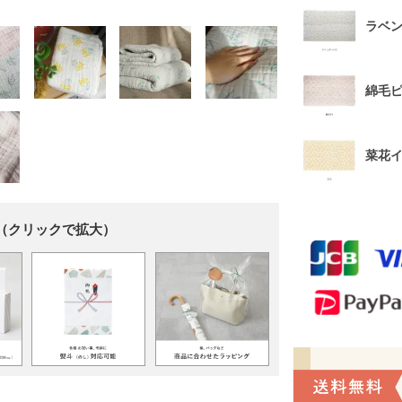
ラベ
綿毛
菜花
（クリックで拡大）