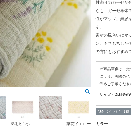
甘織りのガーゼが
らも、ガーゼ単体
性がアップ。無撚
す。
素材の風合いにマ
ン。もちもちした
の方にもおすすめ
※商品画像は、光
により、実際の色
予めご了承くださ
サイズ・素材等の
獲得
[
39
ポイント ]
カラー
綿毛ピンク
菜花イエロー