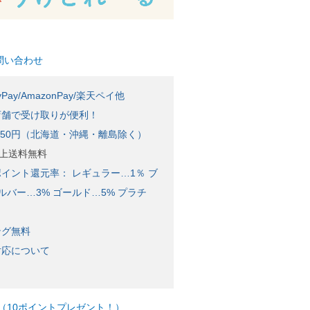
問い合わせ
Pay/AmazonPay/楽天ペイ他
店舗で受け取りが便利！
650円（北海道・沖縄・離島除く）
)以上送料無料
イント還元率： レギュラー…1％ ブ
ルバー…3% ゴールド…5% プラチ
ング無料
対応について
（10ポイントプレゼント！）