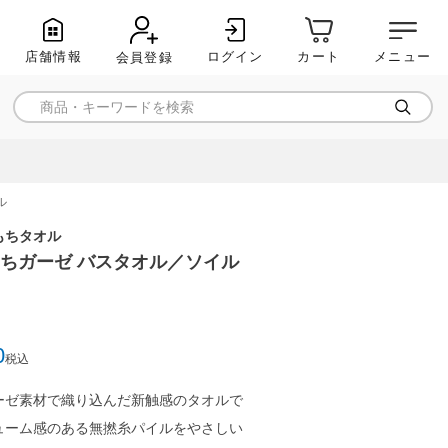
店舗情報
ログイン
メニュー
カート
会員登録
ル
もちタオル
ちもちガーゼ バスタオル／ソイル
0
税込
ーゼ素材で織り込んだ新触感のタオルで
ューム感のある無撚糸パイルをやさしい