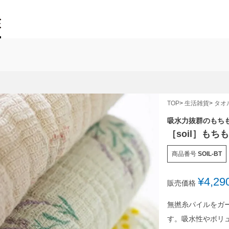
TOP
生活雑貨
タオ
吸水力抜群のもち
［soil］も
商品番号
SOIL-BT
¥
4,29
販売価格
無撚糸パイルをガ
す。吸水性やボリ