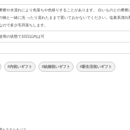
摩擦や水濡れにより色落ちや色移りすることがあります。 白いものとの摩擦
の物と一緒に洗 ったり濡れたままで置いておかないでください。塩素系漂白
なので多少毛羽落ちします。
使用の状態で10日以内は可
#内祝いギフト
#結婚祝いギフト
#新生活祝いギフト
集
タオル＆バス