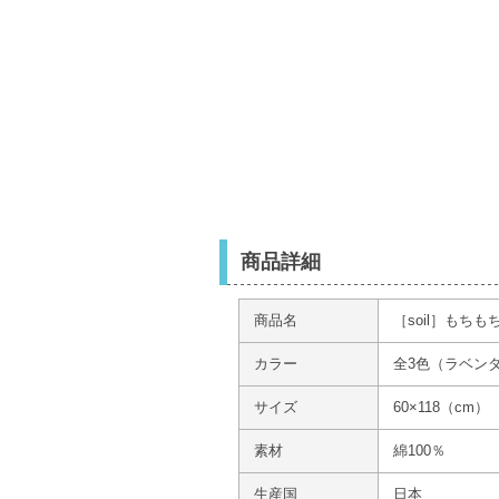
商品詳細
商品名
［soil］もち
カラー
全3色（ラベン
サイズ
60×118（cm）
素材
綿100％
生産国
日本