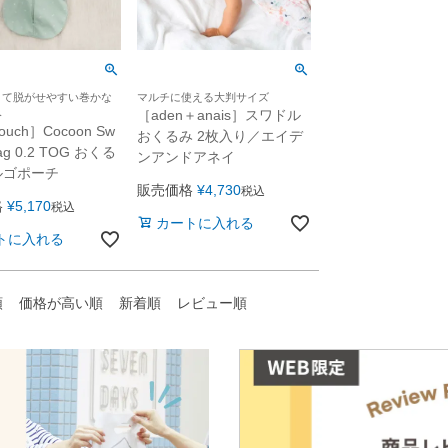
くて脱がせやすい巻かな
マルチに使える大判サイズ
み
［aden＋anais］スワドル
ouch］Cocoon Sw
おくるみ 2枚入り／エイデ
Bag 0.2 TOG おくる
ンアンドアネイ
ルゴポーチ
販売価格
¥
4,730
税込
格
¥
5,170
税込
カートに入れる
トに入れる
順
価格が高い順
新着順
レビュー順