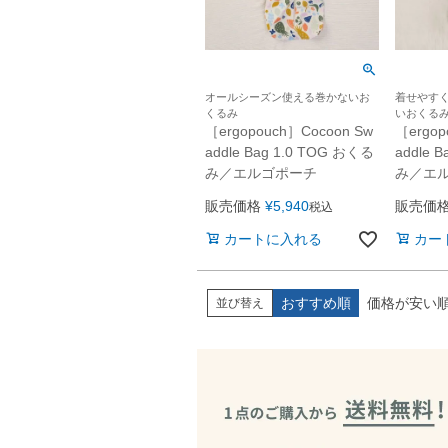
オールシーズン使える巻かないお
着せやす
くるみ
いおくる
［ergopouch］Cocoon Sw
［ergop
addle Bag 1.0 TOG おくる
addle 
み／エルゴポーチ
み／エ
販売価格
¥
5,940
販売価
税込
カートに入れる
カー
おすすめ順
価格が安い
並び替え