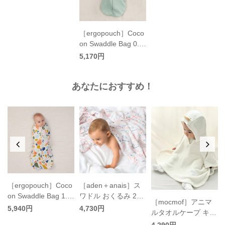
［ergopouch］Coco
on Swaddle Bag 0.2
TOG おくるみ／エル
5,170円
ゴポーチ
あなたにおすすめ！
［ergopouch］Coco
［aden＋anais］ス
on Swaddle Bag 1.0
ワドル おくるみ 2枚
［mocmof］アニマ
TOG おくるみ／エル
入り／エイデンアン
5,940円
4,730円
ォ
ルタオルケープ キッ
ゴポーチ
ドアネイ
ク
ズ／モクモフ