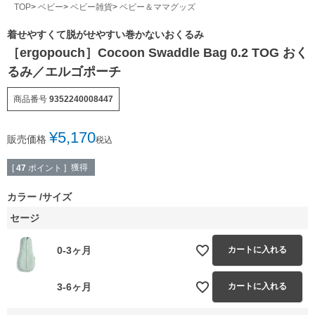
TOP
ベビー
ベビー雑貨
ベビー＆ママグッズ
着せやすくて脱がせやすい巻かないおくるみ
［ergopouch］Cocoon Swaddle Bag 0.2 TOG おく
るみ／エルゴポーチ
商品番号
9352240008447
¥
5,170
販売価格
税込
獲得
[
47
ポイント ]
カラー
サイズ
セージ
0-3ヶ月
カートに入れる
3-6ヶ月
カートに入れる