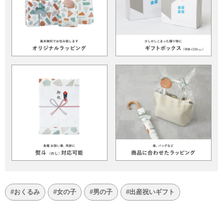
#おくるみ
#女の子
#男の子
#出産祝いギフト