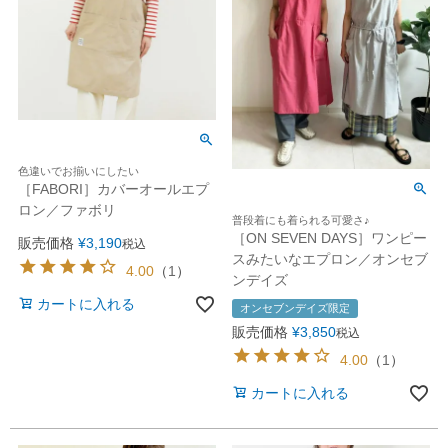
色違いでお揃いにしたい
［FABORI］カバーオールエプ
ロン／ファボリ
普段着にも着られる可愛さ♪
［ON SEVEN DAYS］ワンピー
販売価格
¥
3,190
税込
スみたいなエプロン／オンセブ
4.00
（
1
）
ンデイズ
カートに入れる
オンセブンデイズ限定
販売価格
¥
3,850
税込
4.00
（
1
）
カートに入れる