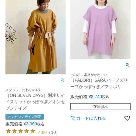
ポコポコ素材がかわいい
［FABORI］SARA ハーフスリ
ーブかっぽうぎ／ファボリ
スタッフこだわりの1枚
［ON SEVEN DAYS］別注サイ
販売価格
¥
3,740
税込
ドスリットかっぽうぎ／オンセ
在庫切れ
ブンデイズ
オンセブンデイズ限定
カートに入れる
販売価格
¥
3,960
税込
4.80
（
10
）