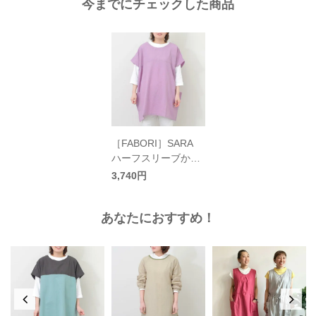
今までにチェックした商品
［FABORI］SARA
ハーフスリーブかっ
ぽうぎ／ファボリ
3,740円
あなたにおすすめ！