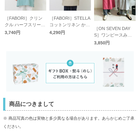
［FABORI］クリン
［FABORI］STELLA
ロ
クル ハーフスリーブ
コットンリネン かっ
［ON SEVEN DAY
かっぽうぎ／ファボ
ぽうぎ／ファボリ
3,740円
4,290円
S］ワンピースみた
リ
いなエプロン／オン
3,850円
セブンデイズ
商品につきまして
※ 商品写真の色は実物と多少異なる場合があります。あらかじめご了承
ください。