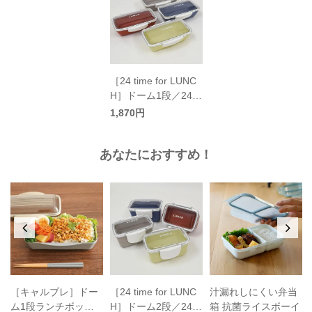
［24 time for LUNC
H］ドーム1段／24タ
イムフォーランチ
1,870円
あなたにおすすめ！
［キャルブレ］ドー
［24 time for LUNC
汁漏れしにくい弁当
ム1段ランチボック
H］ドーム2段／24タ
箱 抗菌ライスボーイ