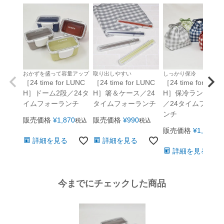
おかずを盛って容量アップ
取り出しやすい
しっかり保冷
［24 time for LUNC
［24 time for LUNC
［24 time for LUN
H］ドーム2段／24タ
H］箸＆ケース／24
H］保冷ランチ巾着
イムフォーランチ
タイムフォーランチ
／24タイムフォー
ンチ
販売価格
¥
1,870
販売価格
¥
990
税込
税込
販売価格
¥
1,320
税
詳細を見る
詳細を見る
詳細を見る
今までにチェックした商品