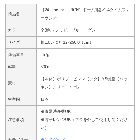
［24 time for LUNCH］ドーム1段／24タイムフォ
商品名
ーランチ
カラー
全3色（レッド、ブルー、グレー）
サイズ
幅18.5×奥行12×高6.8（cm）
商品重量
157g
容量
500ml
【本体】ポリプロピレン【フタ】AS樹脂【パッ
素材
キン】シリコーンゴム
生産国
日本
※食器洗浄機OK
注意事項
※電子レンジOK（フタを外して使用してくださ
い）
カテゴリー
ランチグッズ