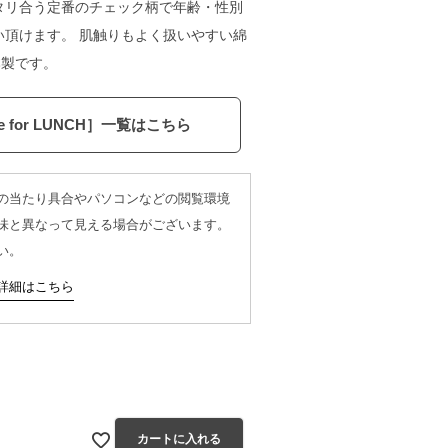
タリ合う定番のチェック柄で年齢・性別
い頂けます。 肌触りもよく扱いやすい綿
本製です。
me for LUNCH］一覧はこちら
の当たり具合やパソコンなどの閲覧環境
味と異なって見える場合がございます。
い。
レッド
詳細はこちら
ド
カートに入れる