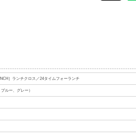
for LUNCH］ランチクロス／24タイムフォーランチ
、ブルー、グレー）