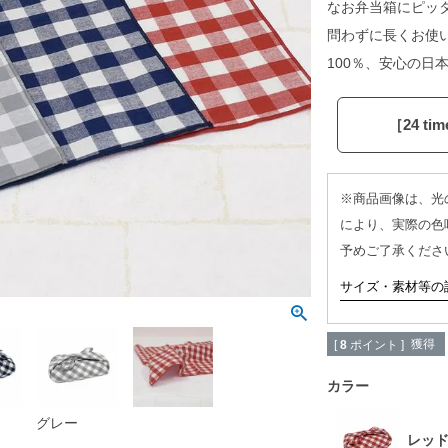
なお弁当箱にピッ
問わずに長くお使
100％、安心の日
［24 ti
※商品画像は、光
により、実際の色
予めご了承くださ
サイズ・素材等の
獲得
[
8
ポイント ]
カラー
グレー
レッ