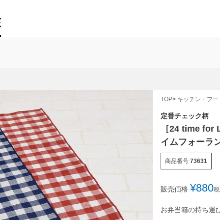
TOP
キッチン・フー
定番チェック柄
［24 time 
イムフォーラ
商品番号
73631
¥
880
販売価格
税
お弁当箱の持ち運