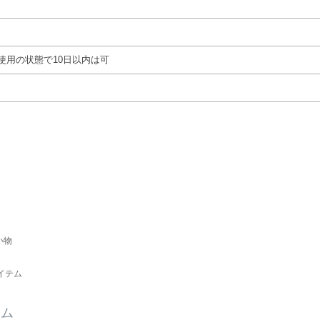
使用の状態で10日以内は可
小物
イテム
テム