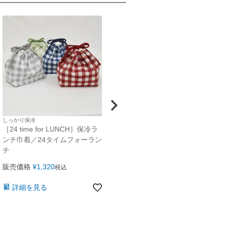
しっかり保冷
［24 time for LUNCH］保冷ラ
ンチ巾着／24タイムフォーラン
チ
販売価格
¥
1,320
税込
詳細を見る