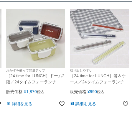
おかずを盛って容量アップ
取り出しやすい
1
［24 time for LUNCH］ドーム2
［24 time for LUNCH］箸＆ケ
段／24タイムフォーランチ
ース／24タイムフォーランチ
販売価格
¥
1,870
販売価格
¥
990
税込
税込
詳細を見る
詳細を見る