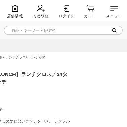
店舗情報
ログイン
メニュー
カート
会員登録
ド
ランチグッズ
ランチ小物
for LUNCH］ランチクロス／24タ
ンチ
込
びに欠かせないランチクロス。 シンプル