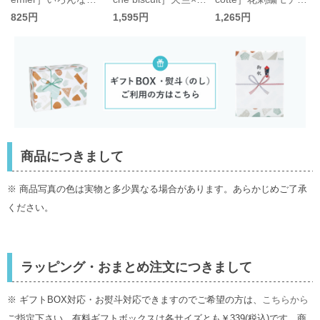
イスちょーだいグラ
フォンチェックTシ
フTシャツ キッズ／
825円
1,595円
1,265円
フィックリンガーT
ャツ キッズ／ラポシ
コトコト
シャツ キッズ／ピー
ェビスキュイ
ドットプルミエ
商品につきまして
※ 商品写真の色は実物と多少異なる場合があります。あらかじめご了承
ください。
ラッピング・おまとめ注文につきまして
※ ギフトBOX対応・お熨斗対応できますのでご希望の方は、
こちらから
ご指定下さい。有料ギフトボックスは各サイズとも￥339(税込)です。商