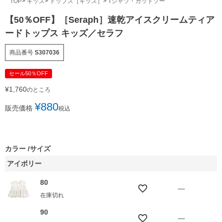
TOP
キッズ
トップス［キッズ］
Tシャツ・カットソー
【50％OFF】［Seraph］速乾アイスクリームティア
ードトップス キッズ／セラフ
商品番号
S307036
セール50％OFF
¥
1,760
のところ
¥
880
販売価格
税込
カラー
サイズ
アイボリー
80
—
在庫切れ
90
—