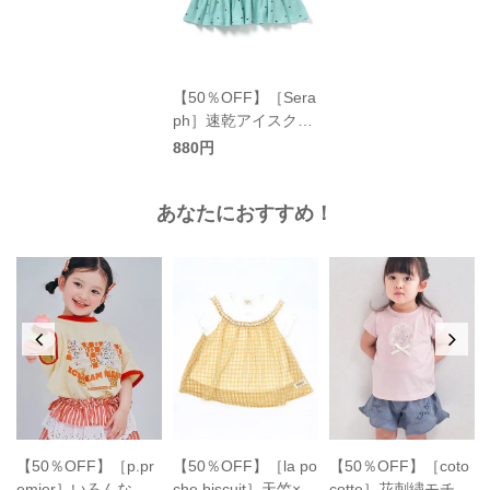
【50％OFF】［Sera
ph］速乾アイスクリ
ームティアードトッ
880円
プス キッズ／セラフ
あなたにおすすめ！
【50％OFF】［p.pr
【50％OFF】［la po
【50％OFF】［coto
emier］いろんなア
che biscuit］天竺×シ
cotte］花刺繍モチー