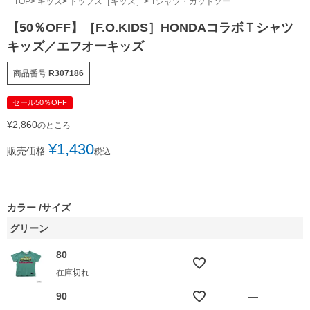
TOP
キッズ
トップス［キッズ］
Tシャツ・カットソー
【50％OFF】［F.O.KIDS］HONDAコラボＴシャツ
キッズ／エフオーキッズ
商品番号
R307186
セール50％OFF
¥
2,860
のところ
¥
1,430
販売価格
税込
カラー
サイズ
グリーン
80
—
在庫切れ
90
—