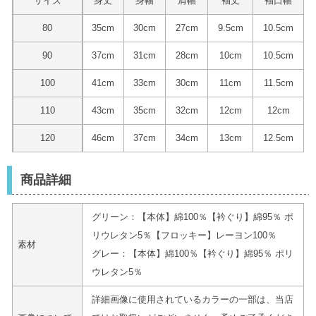
サイズ
身丈
身幅
肩幅
袖丈
袖口幅
80
35cm
30cm
27cm
9.5cm
10.5cm
90
37cm
31cm
28cm
10cm
10.5cm
100
41cm
33cm
30cm
11cm
11.5cm
110
43cm
35cm
32cm
12cm
12cm
120
46cm
37cm
34cm
13cm
12.5cm
商品詳細
グリーン：【本体】綿100％【衿ぐり】綿95％ ポ
リウレタン5％【フロッキー】レーヨン100％
素材
グレー：【本体】綿100％【衿ぐり】綿95％ ポリ
ウレタン5％
詳細画像に使用されているカラーの一部は、当店