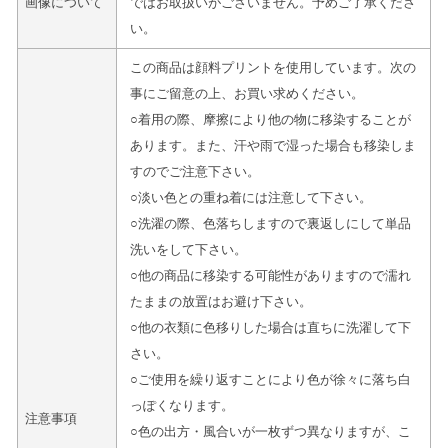
画像について
ではお取扱いがございません。予めご了承くださ
い。
この商品は顔料プリントを使用しています。次の
事にご留意の上、お買い求めください。
○着用の際、摩擦により他の物に移染することが
あります。また、汗や雨で湿った場合も移染しま
すのでご注意下さい。
○淡い色との重ね着には注意して下さい。
○洗濯の際、色落ちしますので裏返しにして単品
洗いをして下さい。
○他の商品に移染する可能性がありますので濡れ
たままの放置はお避け下さい。
○他の衣類に色移りした場合は直ちに洗濯して下
さい。
○ご使用を繰り返すことにより色が徐々に落ち白
っぽくなります。
注意事項
○色の出方・風合いが一枚ずつ異なりますが、こ