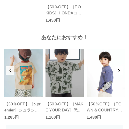
【50％OFF】［F.O.
KIDS］HONDAコラ
ボＴシャツ キッズ／
1,430円
エフオーキッズ
あなたにおすすめ！
O
【50％OFF】［p.pr
【50％OFF】［MAK
【50％OFF】［TO
］
emier］ジュラシッ
E YOUR DAY］恐竜
WN & COUNTRY］
クパークバリエーシ
柄Tシャツ キッズ／
袖ドッキングTシャ
1,265円
1,100円
1,430円
ョングラフィックT
メイクユアデイ
ツ キッズ／タウンア
キッズ／ピードット
ンドカントリー