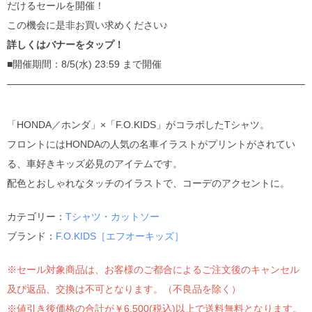
だけるセールを開催！
この機会に是非お買い求めください♪
詳しくはバナーをタップ！
■開催期間：8/5(水) 23:59 まで開催
「HONDA／ホンダ」×「F.O.KIDS」がコラボしたTシャツ。
フロントにはHONDAの人気の名車イラストがプリントがされてい
る、車好きキッズ必見のアイテムです。
配色とおしゃれなタッチのイラストで、コーデのアクセントに。
カテゴリー：
Tシャツ・カットソー
ブランド：
F.O.KIDS［エフオーキッズ］
※セール対象商品は、お客様のご都合によるご注文後のキャンセル
及び返品、交換は不可となります。（不良品を除く）
※値引き後価格の合計が￥6,500(税込)以上で送料無料となります。