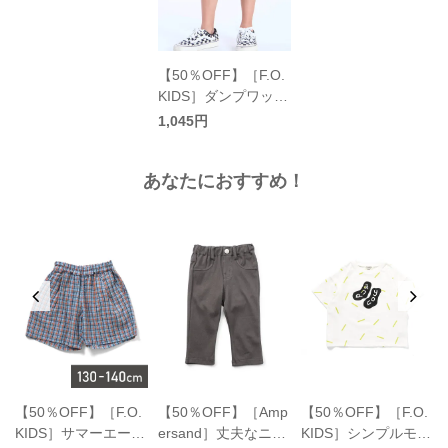
【50％OFF】［F.O.
KIDS］ダンプワッシ
ャーハーフパンツ キ
1,045円
ッズ／エフオーキッ
ズ
あなたにおすすめ！
K
【50％OFF】［F.O.
【50％OFF】［Amp
【50％OFF】［F.O.
KIDS］サマーエール
ersand］丈夫なニッ
KIDS］シンプルモチ