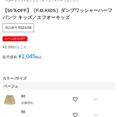
TOP
キッズ
ボトムス［キッズ］
ハーフ丈パンツ
【50％OFF】［F.O.KIDS］ダンプワッシャーハーフ
パンツ キッズ／エフオーキッズ
商品番号
R223156
セール50％OFF
¥
2,090
のところ
¥
1,045
販売価格
税込
カラー
サイズ
ベージュ
80
—
在庫切れ
90
—