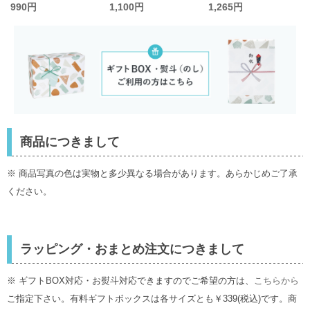
ッ
先染めサッカーパン
トツイルパンツ キッ
ーフ総柄Tシャツ キ
990円
1,100円
1,265円
ツ キッズ〈WEB限定
ズ／アンパサンド
ッズ／エフオーキッ
130-140cm〉／エフ
ズ
オーキッズ
商品につきまして
※ 商品写真の色は実物と多少異なる場合があります。あらかじめご了承
ください。
ラッピング・おまとめ注文につきまして
※ ギフトBOX対応・お熨斗対応できますのでご希望の方は、
こちらから
ご指定下さい。有料ギフトボックスは各サイズとも￥339(税込)です。商