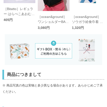
［Bitatto］レギュラ
ー はらぺこあおむし
［ocean&ground］
［ocean&ground］
／ビタット
405円
ワンショルダーBAG
ソウガラ給食巾着 キ
ャ
GOODAY キッズ／
ッズ／オーシャンア
3,080円
1,320円
オーシャンアンドグ
ンドグラウンド
ラウンド
商品につきまして
※ 商品写真の色は実物と多少異なる場合があります。あらかじめご了承
ください。