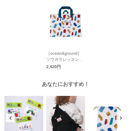
［ocean&ground］
ソウガラレッスンBA
G キッズ／オーシャ
2,420円
ンアンドグラウンド
あなたにおすすめ！