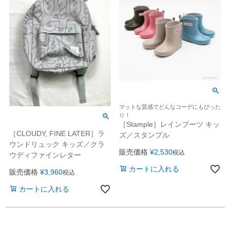
マットな質感でどんなコーデにもぴった
り！
［Stample］レインブーツ キッ
［CLOUDY, FINE LATER］ラ
ズ／スタンプル
ウンドリュック キッズ／クラ
販売価格
¥
2,530
税込
ウディファインレター
カートに入れる
販売価格
¥
3,960
税込
カートに入れる