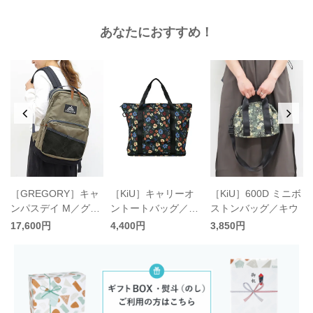
あなたにおすすめ！
ッ
［GREGORY］キャ
［KiU］キャリーオ
［KiU］600D ミニボ
ンパスデイ M／グレ
ントートバッグ／キ
ストンバッグ／キウ
ゴリー
ウ
17,600円
4,400円
3,850円