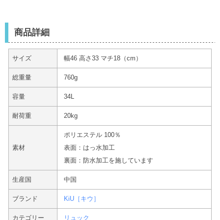
商品詳細
サイズ
幅46 高さ33 マチ18（cm）
総重量
760g
容量
34L
耐荷重
20kg
ポリエステル 100％
素材
表面：はっ水加工
裏面：防水加工を施しています
生産国
中国
ブランド
KiU［キウ］
カテゴリー
リュック