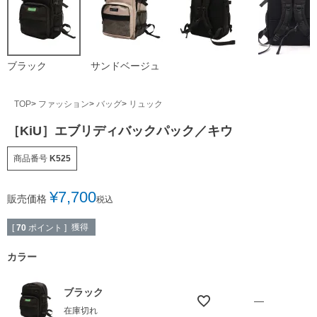
ブラック
サンドベージュ
TOP
ファッション
バッグ
リュック
［KiU］エブリディバックパック／キウ
商品番号
K525
¥
7,700
販売価格
税込
獲得
[
70
ポイント ]
カラー
ブラック
—
在庫切れ