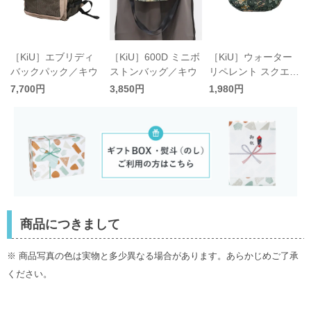
［KiU］エブリディ
［KiU］600D ミニボ
［KiU］ウォーター
バックパック／キウ
ストンバッグ／キウ
リペレント スクエア
ポーチ／キウ
7,700円
3,850円
1,980円
商品につきまして
※ 商品写真の色は実物と多少異なる場合があります。あらかじめご了承
ください。