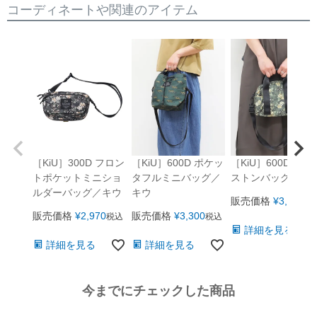
コーディネートや関連のアイテム
［KiU］300D フロン
［KiU］600D ポケッ
［KiU］600D ミニ
トポケットミニショ
タフルミニバッグ／
ストンバッグ／キ
ルダーバッグ／キウ
キウ
販売価格
¥
3,850
税
販売価格
¥
2,970
販売価格
¥
3,300
税込
税込
詳細を見る
詳細を見る
詳細を見る
今までにチェックした商品