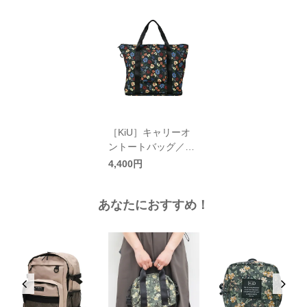
［KiU］キャリーオ
ントートバッグ／キ
ウ
4,400円
あなたにおすすめ！