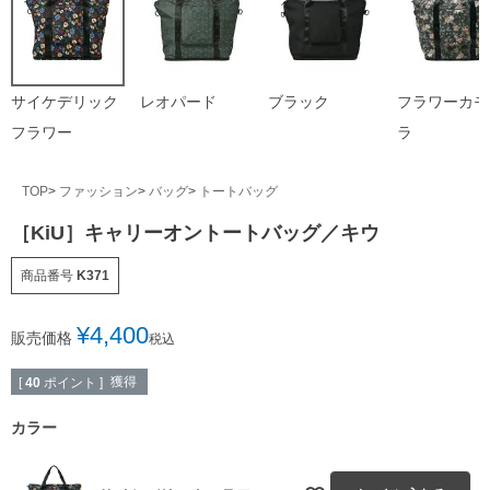
サイケデリック
レオパード
ブラック
フラワーカモ
フラワー
ラ
TOP
ファッション
バッグ
トートバッグ
［KiU］キャリーオントートバッグ／キウ
商品番号
K371
¥
4,400
販売価格
税込
獲得
[
40
ポイント ]
カラー