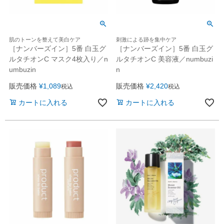
肌のトーンを整えて美白ケア
刺激による跡を集中ケア
［ナンバーズイン］5番 白玉グ
［ナンバーズイン］5番 白玉グ
ルタチオンC マスク4枚入り／n
ルタチオンC 美容液／numbuzi
umbuzin
n
販売価格
¥
1,089
販売価格
¥
2,420
税込
税込
カートに入れる
カートに入れる