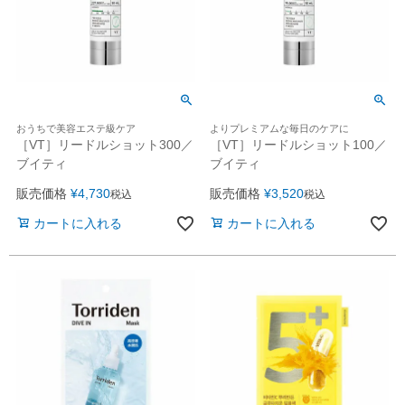
おうちで美容エステ級ケア
よりプレミアムな毎日のケアに
［VT］リードルショット300／
［VT］リードルショット100／
ブイティ
ブイティ
販売価格
¥
4,730
販売価格
¥
3,520
税込
税込
カートに入れる
カートに入れる