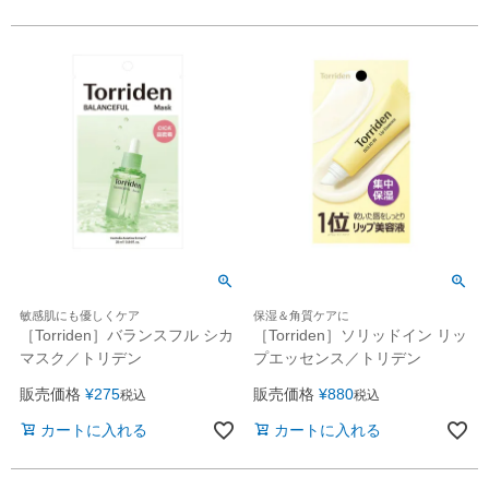
敏感肌にも優しくケア
保湿＆角質ケアに
［Torriden］バランスフル シカ
［Torriden］ソリッドイン リッ
マスク／トリデン
プエッセンス／トリデン
販売価格
¥
275
販売価格
¥
880
税込
税込
カートに入れる
カートに入れる