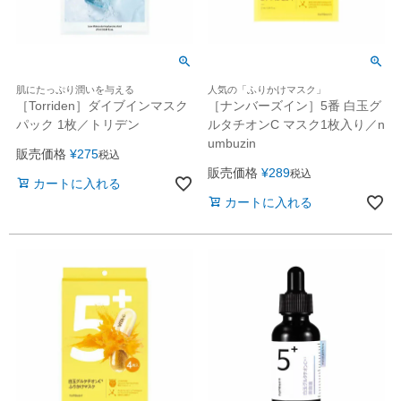
肌にたっぷり潤いを与える
人気の「ふりかけマスク」
［Torriden］ダイブインマスク
［ナンバーズイン］5番 白玉グ
パック 1枚／トリデン
ルタチオンC マスク1枚入り／n
umbuzin
販売価格
¥
275
税込
販売価格
¥
289
税込
カートに入れる
カートに入れる