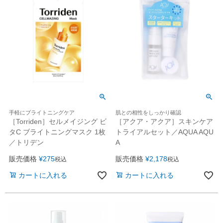
手軽にブライトニングケア
肌との相性をしっかり確認
［Torriden］セルメイジング ビ
［アクア・アクア］スキンケア
タC ブライトニングマスク 1枚
トライアルセット／AQUA AQU
／トリデン
A
販売価格
¥
275
販売価格
¥
2,178
税込
税込
カートに入れる
カートに入れる