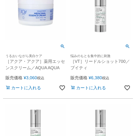
うるおいながら美白ケア
悩みのもとを集中的に刺激
［アクア・アクア］薬用エッセ
［VT］リードルショット700／
ンスクリーム／AQUA AQUA
ブイティ
販売価格
¥
3,060
販売価格
¥
6,380
税込
税込
カートに入れる
カートに入れる