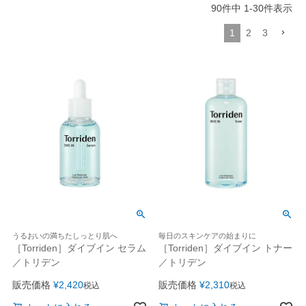
90
件中
1
-
30
件表示
1
2
3
うるおいの満ちたしっとり肌へ
毎日のスキンケアの始まりに
［Torriden］ダイブイン セラム
［Torriden］ダイブイン トナー
／トリデン
／トリデン
販売価格
¥
2,420
販売価格
¥
2,310
税込
税込