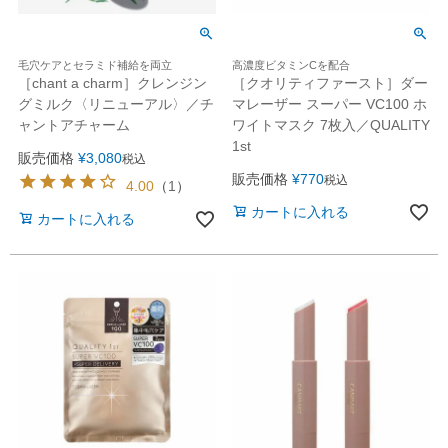
毛穴ケアとセラミド補給を両立
高濃度ビタミンCを配合
［chant a charm］クレンジン
［クオリティファースト］ダー
グミルク〈リニューアル〉／チ
マレーザー スーパー VC100 ホ
ャントアチャーム
ワイトマスク 7枚入／QUALITY
1st
販売価格
¥
3,080
税込
販売価格
¥
770
税込
4.00
（
1
）
カートに入れる
カートに入れる