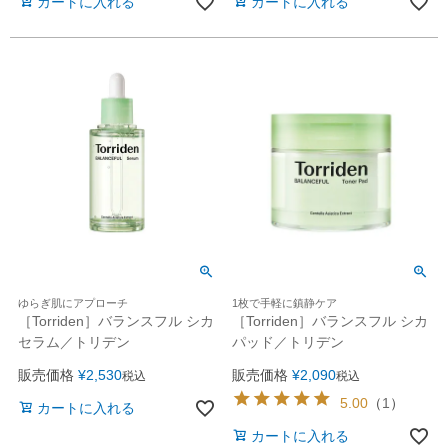
カートに入れる
カートに入れる
ゆらぎ肌にアプローチ
1枚で手軽に鎮静ケア
［Torriden］バランスフル シカ
［Torriden］バランスフル シカ
セラム／トリデン
パッド／トリデン
販売価格
¥
2,530
販売価格
¥
2,090
税込
税込
5.00
（
1
）
カートに入れる
カートに入れる