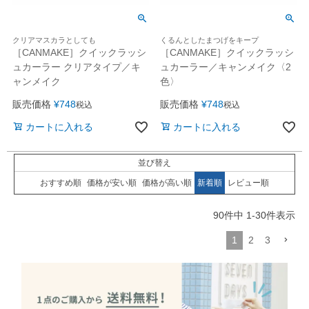
クリアマスカラとしても
くるんとしたまつげをキープ
［CANMAKE］クイックラッシ
［CANMAKE］クイックラッシ
ュカーラー クリアタイプ／キ
ュカーラー／キャンメイク〈2
ャンメイク
色〉
販売価格
¥
748
販売価格
¥
748
税込
税込
カートに入れる
カートに入れる
並び替え
おすすめ順
価格が安い順
価格が高い順
新着順
レビュー順
90
件中
1
-
30
件表示
1
2
3