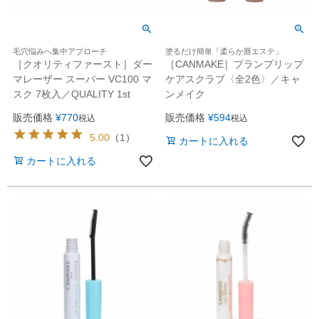
毛穴悩みへ集中アプローチ
塗るだけ簡単「柔らか唇エステ」
［クオリティファースト］ダー
［CANMAKE］プランプリップ
マレーザー スーパー VC100 マ
ケアスクラブ〈全2色〉／キャ
スク 7枚入／QUALITY 1st
ンメイク
販売価格
¥
770
販売価格
¥
594
税込
税込
5.00
（
1
）
カートに入れる
カートに入れる