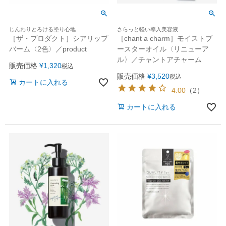
じんわりとろける塗り心地
さらっと軽い導入美容液
［ザ・プロダクト］シアリップ
［chant a charm］モイストブ
バーム〈2色〉／product
ースターオイル〈リニューア
ル〉／チャントアチャーム
販売価格
¥
1,320
税込
販売価格
¥
3,520
税込
カートに入れる
4.00
（
2
）
カートに入れる