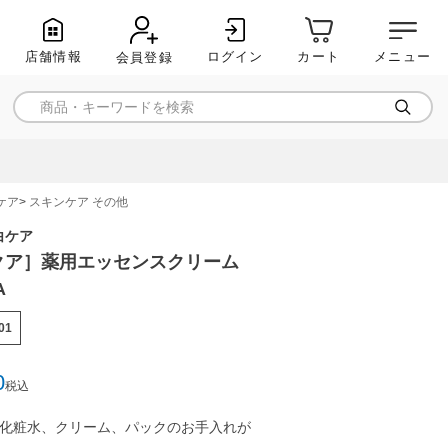
店舗情報
ログイン
メニュー
カート
会員登録
ケア
スキンケア その他
白ケア
クア］薬用エッセンスクリーム
A
01
0
税込
、化粧水、クリーム、パックのお手入れが