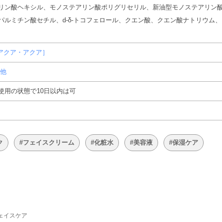
リン酸ヘキシル、モノステアリン酸ポリグリセリル、新油型モノステアリン
パルミチン酸セチル、d-δ-トコフェロール、クエン酸、クエン酸ナトリウム
A［アクア・アクア］
の他
使用の状態で10日以内は可
ク
#フェイスクリーム
#化粧水
#美容液
#保湿ケア
ェイスケア