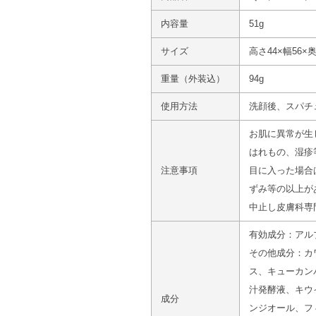
内容量
51g
サイズ
高さ44×幅56×
重量（外装込）
94g
使用方法
洗顔後、スパチ
お肌に異常が生
はれもの、湿疹
注意事項
目に入った場合
ずみ等の以上が
中止し皮膚科専
有効成分：アル
その他成分：カ
ス、キューカン
汁発酵液、キウ
成分
ンジオール、フ