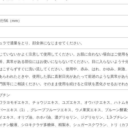
奥行56（mm）
ュラで適量をとり、顔全体になじませてください。
じていないかよく注意して使用してください。お肌に合わない場合はご使用
等、異常がある部位にはお使いにならないでください。目に入らないよう十
はこすらずすぐに洗い流してください。使用中、赤み、はれ、かゆみ、刺激
あらわれたときや、使用した肌に直射日光があたって前述のような異常があ
門医等にご相談ください。そのまま使用を続けると症状を悪化させるおそれ
ブチン
ワラヨモギエキス、チョウジエキス、ユズエキス、オウバクエキス、ハトム
バーエキス（1）、グレープフルーツエキス、ウメ果実エキス、プルーン酵素
イエキス、オリブ油、ホホバ油、濃グリセリン、ジグリセリン、1,3-ブチレング
ィチン酸液、シロキクラゲ多糖体、精製水、シュガースクワラン、トリ（カ