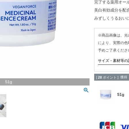
完了する薬用オー
美白有効成分を配
みずしくうるおい
※商品画像は、光
により、実際の色
予めご了承くださ
サイズ・素材等の
獲得
[
28
ポイント ]
51g
51g