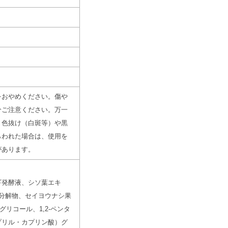
をおやめください。傷や
分ご注意ください。万一
、色抜け（白斑等）や黒
らわれた場合は、使用を
があります。
ギ発酵液、シソ葉エキ
分解物、セイヨウナシ果
リコール、1,2-ペンタ
プリル・カプリン酸）グ