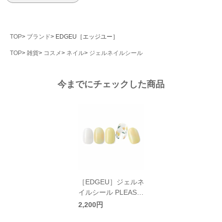
TOP
ブランド
EDGEU［エッジユー］
TOP
雑貨
コスメ
ネイル
ジェルネイルシール
今までにチェックした商品
［EDGEU］ジェルネ
イルシール PLEASU
RE TULIP／エッジユ
2,200円
ー