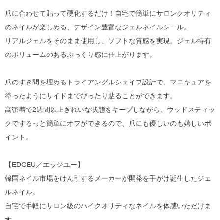
爪に合わせて貼って硬化するだけ！自宅で簡単にサロンクオリティ
のネイルが楽しめる、デザイン豊富なジェルネイルシール。
リアルジェルをそのまま使用し、ソフトな質感を実現。ジェル特有
のボリュームのあるぷっくり感に仕上がります。
爪のすき間を埋めるトライアングルシェイプ設計で、マニキュアを
塗ったようにサイドまでぴったり貼ることができます。
高密着で2週間以上きれいな状態をキープしながら、ウッドスティッ
クでするっと簡単にオフができるので、爪にも優しいのも嬉しいポ
イント。
【EDGEU／エッジユー】
韓国ネイル市場をけん引するメーカーが開発を手がけ誕生したジェ
ルネイル。
自宅で手軽にサロン級のハイクオリティなネイルを体感いただけま
す。