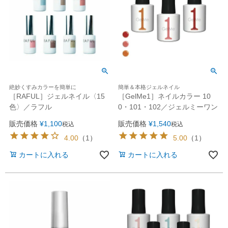
絶妙くすみカラーを簡単に
簡単＆本格ジェルネイル
［RAFUL］ジェルネイル〈15
［GelMe1］ネイルカラー 10
色〉／ラフル
0・101・102／ジェルミーワン
販売価格
¥
1,100
販売価格
¥
1,540
税込
税込
4.00
（
1
）
5.00
（
1
）
カートに入れる
カートに入れる