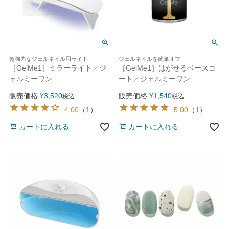
超強力なジェルネイル用ライト
ジェルネイルを簡単オフ
［GelMe1］ミラーライト／ジ
［GelMe1］はがせるベースコ
ェルミーワン
ート／ジェルミーワン
販売価格
¥
3,520
販売価格
¥
1,540
税込
税込
4.00
（
1
）
5.00
（
1
）
カートに入れる
カートに入れる