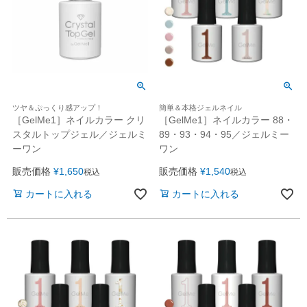
ツヤ＆ぷっくり感アップ！
簡単＆本格ジェルネイル
［GelMe1］ネイルカラー クリ
［GelMe1］ネイルカラー 88・
スタルトップジェル／ジェルミ
89・93・94・95／ジェルミー
ーワン
ワン
販売価格
¥
1,650
販売価格
¥
1,540
税込
税込
カートに入れる
カートに入れる