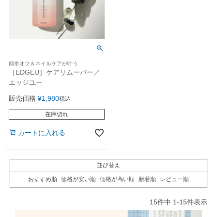
簡単オフ＆ネイルケアが叶う
［EDGEU］ケアリムーバー／
エッジユー
販売価格
¥
1,980
税込
在庫切れ
カートに入れる
並び替え
おすすめ順
価格が安い順
価格が高い順
新着順
レビュー順
15
件中
1
-
15
件表示