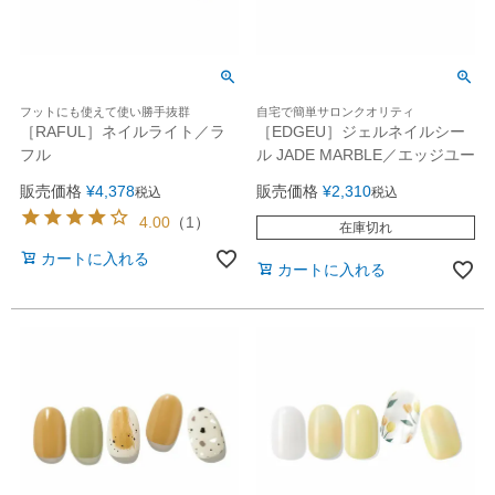
フットにも使えて使い勝手抜群
自宅で簡単サロンクオリティ
［RAFUL］ネイルライト／ラ
［EDGEU］ジェルネイルシー
フル
ル JADE MARBLE／エッジユー
販売価格
¥
4,378
販売価格
¥
2,310
税込
税込
4.00
（
1
）
在庫切れ
カートに入れる
カートに入れる