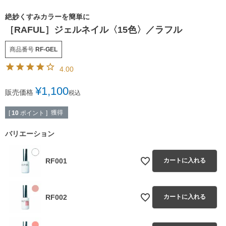
絶妙くすみカラーを簡単に
［RAFUL］ジェルネイル〈15色〉／ラフル
商品番号
RF-GEL
4.00
¥
1,100
販売価格
税込
獲得
[
10
ポイント ]
バリエーション
RF001
カートに入れる
RF002
カートに入れる