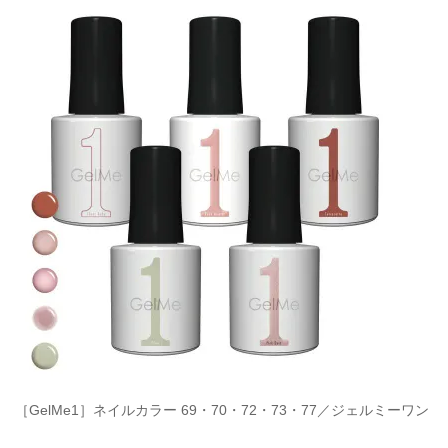
［GelMe1］ネイルカラー 69・70・72・73・77／ジェルミーワン