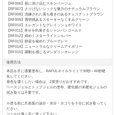
【RF006】肌に溶け込むスキンベージュ
【RF007】さりげないシックな魅力のナチュラルブラウン
【RF008】洗練された落ち着きのあるチェスナットブラウン
【RF009】透明感あるスモーキーなくすみグリーン
【RF010】エレガントなグレイッシュホワイト
【RF011】幸せを約束するシャンパンゴールド
【RF012】煌めくスターライトシルバー
【RF013】静寂を秘めたブルーグレー
【RF014】ニュートラルなクリームアイボリー
【RF015】躍動を感じるマンダリンオレンジ
使用方法
本品を爪に適量塗布し、RAFULネイルライトで30秒～60秒硬
化してください。
発色を濃くしたい場合は、2度塗りがおすすめです。
ベースジェルとトップジェルの塗布、硬化後の未硬化ジェルの
拭き取りは不要です。
※塗る前に爪表面の油分・水分・ホコリを十分に拭き取ってく
ださい。
ジェルは薄く爪に塗って下さい。