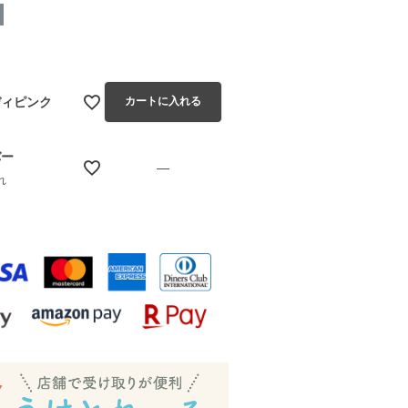
ディピンク
カートに入れる
バー
—
れ