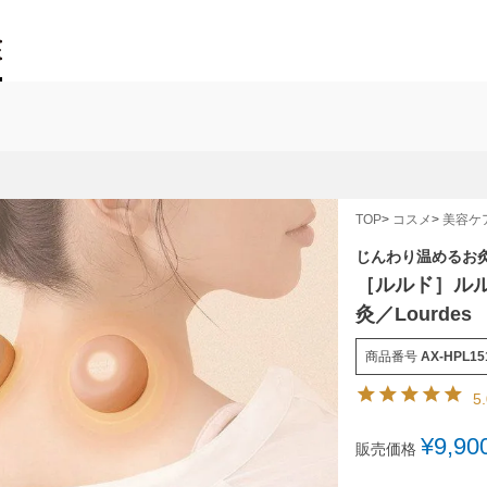
TOP
コスメ
美容ケ
じんわり温めるお
［ルルド］ルル
灸／Lourdes
商品番号
AX-HPL15
5
¥
9,90
販売価格