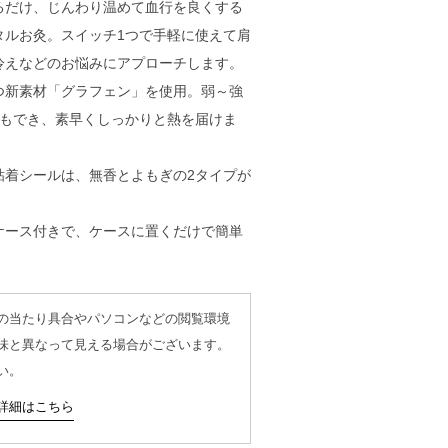
るだけ、じんわり温めて血行を良くする
タルお灸。スイッチ1つで手軽に使えて肩
冷えなどのお悩みにアプローチします。
つ新素材「グラフェン」を使用。弱～強
節もでき、素早くしっかりと熱を届けま
粘着シールは、無香とよもぎの2タイプが
ケース付きで、ケースに置くだけで簡単
。
の当たり具合やパソコンなどの閲覧環境
味と異なって見える場合がございます。
い。
詳細はこちら