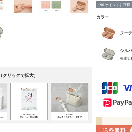
獲得
[
90
ポイント ]
カラー
ヌー
シル
在庫切
（クリックで拡大）