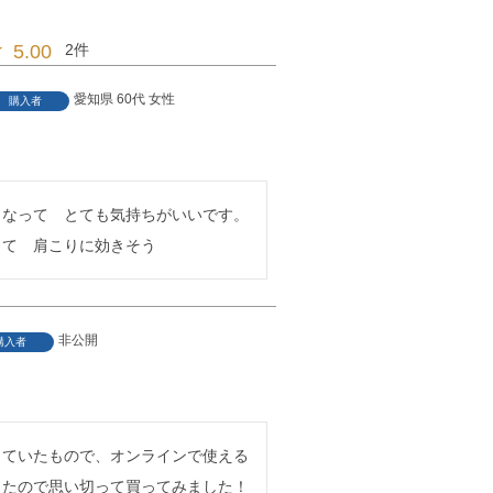
5.00
2
愛知県
60代
女性
購入者
くなって　とても気持ちがいいです。
って　肩こりに効きそう
非公開
購入者
っていたもので、オンラインで使える
たので思い切って買ってみました！
