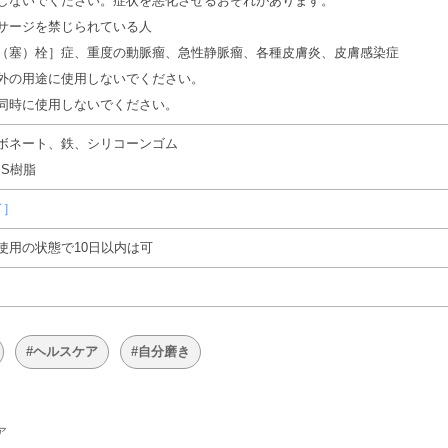
しないでください。症状を悪化させるおそれがあります。
サージを禁じられている人
（塞）栓］症、重度の動脈瘤、急性静脈瘤、各種皮膚炎、皮膚感染症
外の用途に使用しないでください。
同時に使用しないでください。
ボネート、鉄、シリコーンゴム
BS樹脂
ド］
使用の状態で10日以内は可
#ヘルスケア
#自分磨き
ア