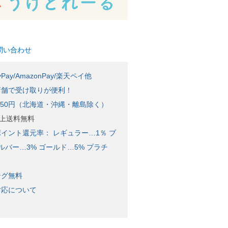
問い合わせ
Pay/AmazonPay/楽天ペイ他
店舗で受け取りが便利！
650円（北海道・沖縄・離島除く）
)以上送料無料
イント還元率： レギュラー…1％ ブ
ルバー…3% ゴールド…5% プラチ
ング無料
対応について