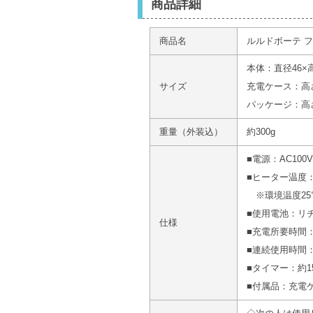
商品詳細
商品名
ルルドボーテ 
本体：直径46×
サイズ
充電ケース：高さ
パッケージ：高さ5
重量（外装込）
約300g
■電源：AC100V 
■ヒーター温度：弱
※環境温度25
■使用電池：リ
仕様
■充電所要時間：
■連続使用時間
■タイマー：約1
■付属品：充電