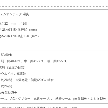
フェムオンテック 温灸
高さ22（mm）／1個
36×幅115×奥行60（mm）
2×幅170×奥行120（mm）
50/60Hz
…約40-43℃、中…約41-50℃、強…約42-56℃
℃時（温度の目安）
チウムイオン充電池
約2時間 ※満充電・初期/20℃の場合
：約2時間
5分自動OFF
ケース、ACアダプター、充電ケーブル、粘着シール（無香18枚・よもぎ12枚