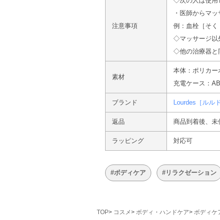
◇次の人は使用
・医師からマッ
注意事項
例：血栓［そく
◇マッサージ以
◇他の治療器と
本体：ポリカー
素材
充電ケース：A
ブランド
Lourdes［ルル
返品
商品到着後、未
ラッピング
対応可
#ボディケア
#リラクゼーション
TOP
コスメ
ボディ・ハンドケア
ボディケ