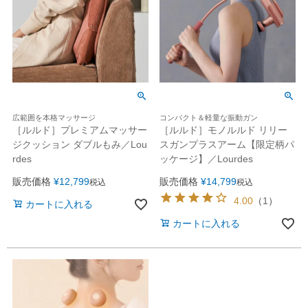
広範囲を本格マッサージ
コンパクト＆軽量な振動ガン
［ルルド］プレミアムマッサー
［ルルド］モノルルド リリー
ジクッション ダブルもみ／Lou
スガンプラスアーム【限定柄パ
rdes
ッケージ】／Lourdes
販売価格
¥
12,799
販売価格
¥
14,799
税込
税込
4.00
（
1
）
カートに入れる
カートに入れる