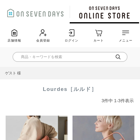
店舗情報
会員登録
ログイン
カート
メニュー
ゲスト 様
Lourdes［ルルド］
3
件中
1
-
3
件表示