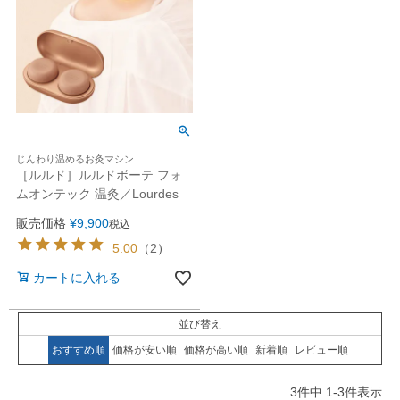
じんわり温めるお灸マシン
［ルルド］ルルドボーテ フォ
ムオンテック 温灸／Lourdes
販売価格
¥
9,900
税込
5.00
（
2
）
カートに入れる
並び替え
おすすめ順
価格が安い順
価格が高い順
新着順
レビュー順
3
件中
1
-
3
件表示