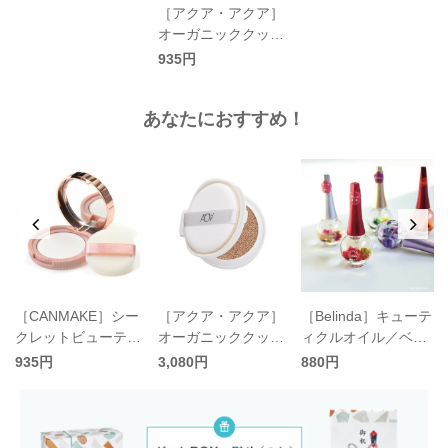
［アクア・アクア］
オーガニッククッシ
ョンコンパクト ケー
935円
ス／AQUA AQUA
あなたにおすすめ！
［CANMAKE］シー
［アクア・アクア］
［Belinda］キューテ
ス
クレットビューティ
オーガニッククッシ
ィクルオイル／ベリ
ーパウダー〈全2
ョンコンパクト リフ
ンダ
935円
3,080円
880円
色〉／キャンメイク
ィル パフ付〈4色〉
／AQUA AQUA