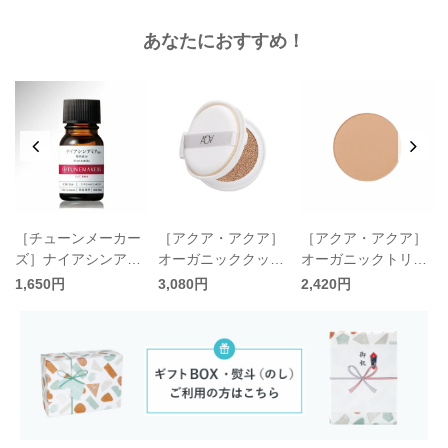
ル パフ付〈4色〉／A
あなたにおすすめ！
QUA AQUA
［チューンメーカー
［アクア・アクア］
［アクア・アクア］
ズ］ナイアシンアミ
オーガニッククッシ
オーガニックトリー
ラ
ド／TUNEMAKERS
ョンコンパクト リフ
トメントヴェール リ
1,650円
3,080円
2,420円
ィル パフ付〈4色〉
フィル パフ付〈6
A
／AQUA AQUA
色〉／AQUA AQUA