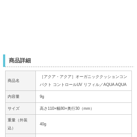
商品詳細
［アクア・アクア］オーガニッククッションコン
商品名
パクト コントロールUV リフィル／AQUA AQUA
内容量
9g
サイズ
高さ110×幅80×奥行30（mm）
重量（外装
40g
込）