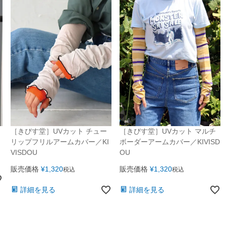
［きびす堂］UVカット チュー
［きびす堂］UVカット マルチ
リップフリルアームカバー／KI
ボーダーアームカバー／KIVISD
VISDOU
OU
販売価格
¥
1,320
販売価格
¥
1,320
税込
税込
詳細を見る
詳細を見る