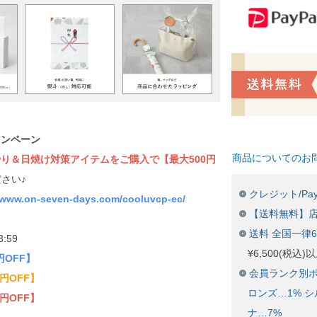
ャンペーン
商品についてのお
り＆日焼け対策アイテムをご購入で【最大500円
さい♪
クレジット/Pay
//www.on-seven-days.com/cooluvcp-ec/
【送料無料】
送料 全国一律
3:59
¥6,500(税込
円OFF】
会員ランク別ポ
0円OFF】
ロンズ…1% シ
0円OFF】
ナ…7%