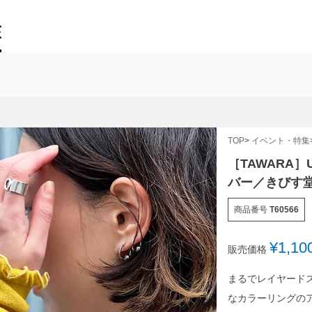
TOP
イベント・特集
［TAWARA
バー／きびす
商品番号
T60566
¥
1,10
販売価格
まるでレイヤード
なカラーリングの