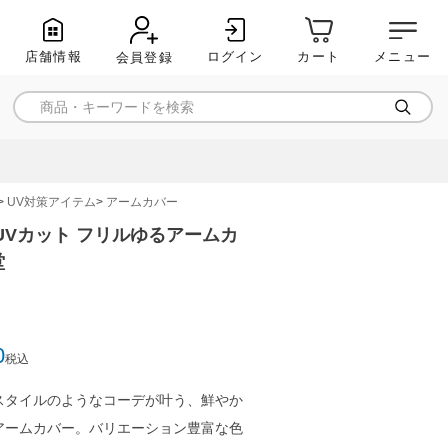
店舗情報
ログイン
メニュー
カート
会員登録
UV対策アイテム
アームカバー
］UVカット フリルゆるアームカ
堂
0
税込
スタイルのようなコーデが叶う、鮮やか
アームカバー。バリエーション豊富な色