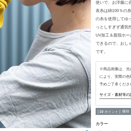
使いで、お洋服に
表糸は綿100％の
の糸を使用してゆ
っとしすぎず通気
UV加工＆親指ホ
できるので、おし
です。
※商品画像は、光
により、実際の色
予めご了承くださ
サイズ・素材等の
獲得
[
10
ポイント ]
カラー