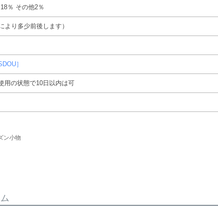
18％ その他2％
色により多少前後します）
SDOU］
使用の状態で10日以内は可
ズン小物
テム