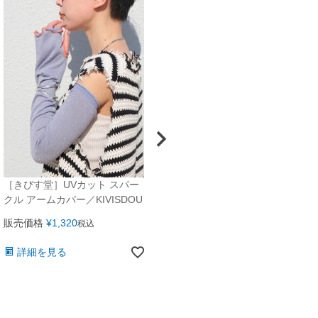
［きびす堂］UVカット スパー
［きびす堂］UVカット バレリ
クル アームカバー／KIVISDOU
ーナフリル アームカバー／KIVI
SDOU
販売価格
¥
1,320
税込
販売価格
¥
1,430
税込
詳細を見る
詳細を見る