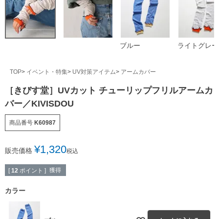
ブルー
ライトグレー
TOP
イベント・特集
UV対策アイテム
アームカバー
［きびす堂］UVカット チューリップフリルアームカ
バー／KIVISDOU
商品番号
K60987
¥
1,320
販売価格
税込
獲得
[
12
ポイント ]
カラー