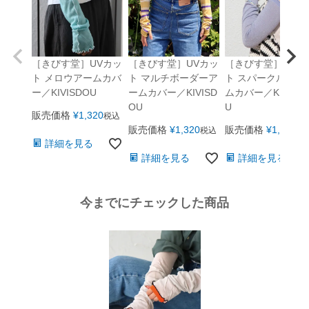
［きびす堂］UVカッ
［きびす堂］UVカッ
［きびす堂］UVカ
ト メロウアームカバ
ト マルチボーダーア
ト スパークル アー
ー／KIVISDOU
ームカバー／KIVISD
ムカバー／KIVISD
OU
U
販売価格
¥
1,320
税込
販売価格
¥
1,320
販売価格
¥
1,320
税込
税
詳細を見る
詳細を見る
詳細を見る
今までにチェックした商品