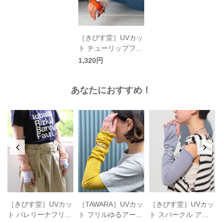
［きびす堂］UVカッ
ト チューリップフリ
ルアームカバー／KI
1,320円
VISDOU
あなたにおすすめ！
ッ
［きびす堂］UVカッ
［TAWARA］UVカッ
［きびす堂］UVカッ
バ
ト バレリーナフリル
ト フリルゆるアーム
ト スパークル アー