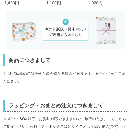
アームカバー／KIVIS
カバー／きびす堂
ムカバー／KIVISDO
1,430円
1,100円
1,320円
DOU
U
商品につきまして
※ 商品写真の色は実物と多少異なる場合があります。あらかじめご了承
ください。
ラッピング・おまとめ注文につきまして
※ ギフトBOX対応・お熨斗対応できますのでご希望の方は、
こちらから
ご指定下さい。有料ギフトボックスは各サイズとも￥339(税込)です。商