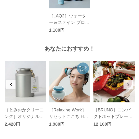
［LAQ2］ウォータ
ー＆ステイン プロテ
クター／ラクツ
1,100円
あなたにおすすめ！
／
［とみおかクリーニ
［Relaxing Work］
［BRUNO］コンパ
ング］オリジナル洗
リセットここち HAR
クトホットプレート
濯洗剤 プラス
D／リラクシングワ
／ブルーノ
2,420円
1,980円
12,100円
ーク