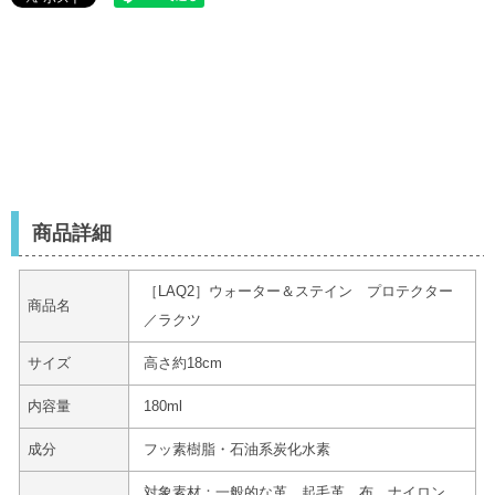
商品詳細
［LAQ2］ウォーター＆ステイン プロテクター
商品名
／ラクツ
サイズ
高さ約18cm
内容量
180ml
成分
フッ素樹脂・石油系炭化水素
対象素材：一般的な革、起毛革、布、ナイロン