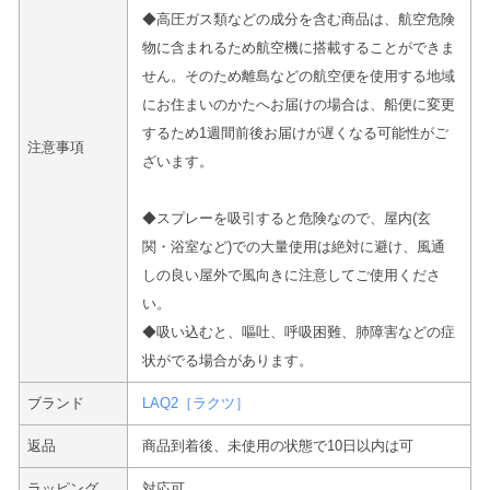
◆高圧ガス類などの成分を含む商品は、航空危険
物に含まれるため航空機に搭載することができま
せん。そのため離島などの航空便を使用する地域
にお住まいのかたへお届けの場合は、船便に変更
するため1週間前後お届けが遅くなる可能性がご
注意事項
ざいます。
◆スプレーを吸引すると危険なので、屋内(玄
関・浴室など)での大量使用は絶対に避け、風通
しの良い屋外で風向きに注意してご使用くださ
い。
◆吸い込むと、嘔吐、呼吸困難、肺障害などの症
状がでる場合があります。
ブランド
LAQ2［ラクツ］
返品
商品到着後、未使用の状態で10日以内は可
ラッピング
対応可