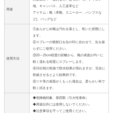
地、キャンバス、人工皮革など
用途
アイテム：靴（革靴、スニーカー、パンプスな
ど)、バッグなど
①あらかじめ靴は汚れを落とし、乾いた状態にし
ます。
②スプレーの噴射口を缶の印に合わせて、缶を振
らずにご使用ください。
③20～25cm程度の距離から、靴の表面が均一に
使用方法
軽く濡れる程度にスプレーします。
④15分程の乾燥で防水効果が現れますが、完全に
乾燥させるとより効果的です。
⑤ツヤ革の表面がくもった場合は、柔らかい布で
軽く拭きます。
◆危険物対象、第四類（引火性液体）
◆用途以外には使用しないでください。
◆注意事項を守ってご使用ください。