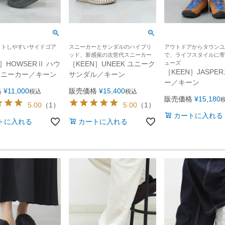
ットしやすいサイドゴア
スニーカーとサンダルのハイブリ
アウトドアからタウンユ
ッド、新感覚の次世代スニーカー
で、ライフスタイルに寄
N］HOWSERⅡ ハウ
［KEEN］UNEEK ユニーク
ューズ
［KEEN］JASPE
スニーカー／キーン
サンダル／キーン
ー／キーン
格
¥
11,000
販売価格
¥
15,400
税込
税込
販売価格
¥
15,180
5.00
（
1
）
5.00
（
1
）
カートに入れる
トに入れる
カートに入れる