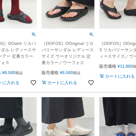
OS］OOahh リカバ
［OOFOS］OOriginal リカ
［OOFOS］OOrigin
ダル レディースサ
バリーサンダル レディース
S リカバリーサン
ーアー 定番カラー
サイズ ウーオリジナル 定
ィースサイズ／ウ
フォス
番カラー／ウーフォス
販売価格
¥
11,880
格
¥
8,580
販売価格
¥
8,580
税込
税込
カートに入れる
トに入れる
カートに入れる