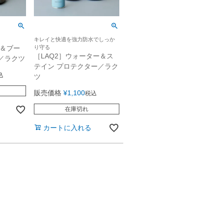
キレイと快適を強力防水でしっか
ズ＆ブー
り守る
［LAQ2］ウォーター＆ス
／ラクツ
テイン プロテクター／ラク
込
ツ
販売価格
¥
1,100
税込
在庫切れ
カートに入れる