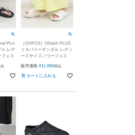
al PLU
［OOFOS］OOahh PLUS
ダル レデ
リカバリーサンダル レディ
ーフォス
ースサイズ／ウーフォス
販売価格
¥
11,880
税込
税込
カートに入れる