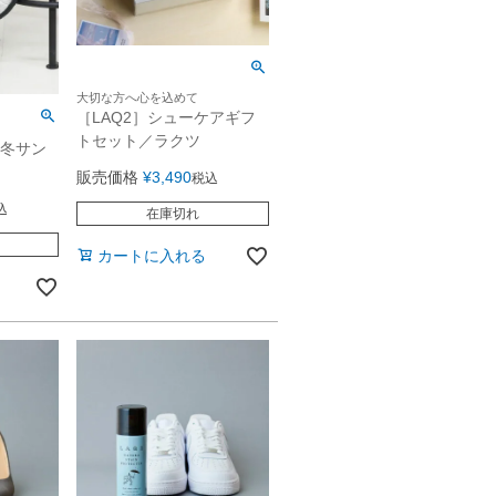
大切な方へ心を込めて
［LAQ2］シューケアギフ
トセット／ラクツ
E 冬サン
販売価格
¥
3,490
税込
込
在庫切れ
カートに入れる