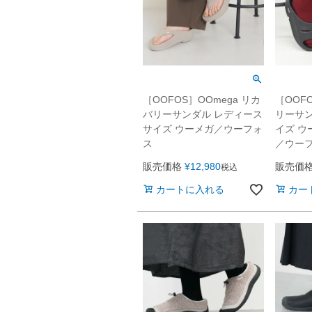
［OOFOS］OOmega リカ
［OOF
バリーサンダル レディース
リーサン
サイズ ウーメガ／ウーフォ
イズ ウ
ス
／ウー
販売価格
¥
12,980
販売価
税込
カートに入れる
カー