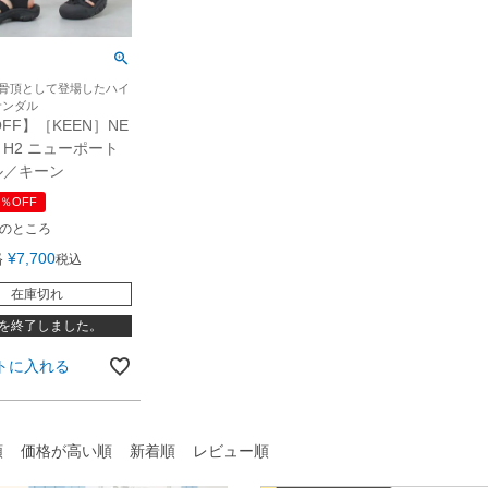
真骨頂として登場したハイ
サンダル
OFF】［KEEN］NE
T H2 ニューポート
ル／キーン
％OFF
のところ
格
¥
7,700
税込
在庫切れ
を終了しました。
トに入れる
順
価格が高い順
新着順
レビュー順