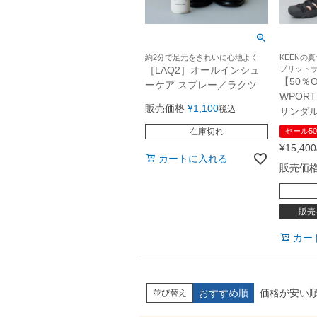
約2分で足元をきれいに心地よく
KEENの
［LAQ2］オールインシュ
ブリット
【50％
ーケア スプレー／ラクツ
WPOR
販売価格
¥
1,100
税込
サンダ
在庫切れ
セール50
¥
15,400
カートに入れる
販売価
販売
カー
おすすめ順
価格が安い
並び替え