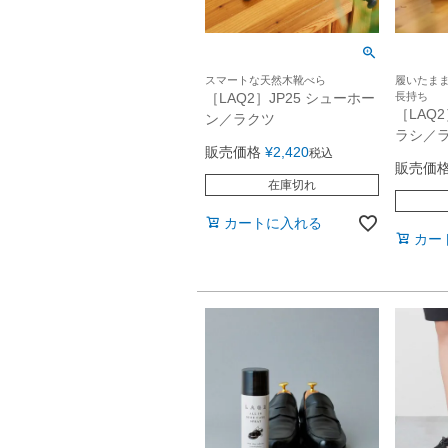
スマートな天然木靴べら
履いたま
［LAQ2］JP25 シューホー
長持ち
［LAQ
ン／ラクツ
ラシ／
販売価格
¥
2,420
税込
販売価
在庫切れ
カートに入れる
カー