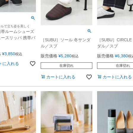
ールで立ち姿を美しく
携帯ルームシューズ
ースリッパ 携帯バ
［SUBU］ソール 冬サンダ
［SUBU］CIRCL
き
ル／スブ
ダル／スブ
格
¥
3,850
税込
販売価格
¥
5,280
販売価格
¥
6,380
税込
税
トに入れる
在庫切れ
在庫切れ
カートに入れる
カートに入れる