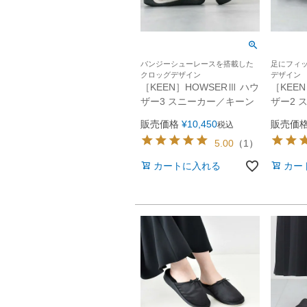
バンジーシューレースを搭載した
足にフィ
クロッグデザイン
デザイン
［KEEN］HOWSERⅢ ハウ
［KEE
ザー3 スニーカー／キーン
ザー2 
販売価格
¥
10,450
販売価
税込
5.00
（
1
）
カートに入れる
カー