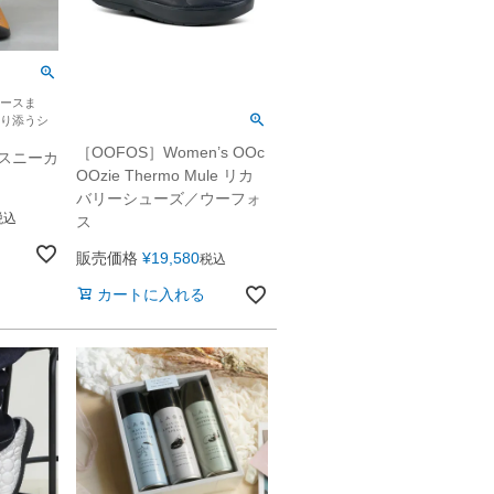
ースま
り添うシ
［OOFOS］Women’s OOc
Rスニーカ
OOzie Thermo Mule リカ
バリーシューズ／ウーフォ
税込
ス
販売価格
¥
19,580
税込
カートに入れる