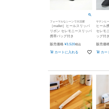
フォーマルなシーンで大活躍
サテンヒ
［mallet］ヒールスリッパ
ヒール
リボン セレモニースリッパ
セレモニ
携帯バッグ付き
ッグ付
販売価格
¥
3,520
販売価
税込
カートに入れる
カー