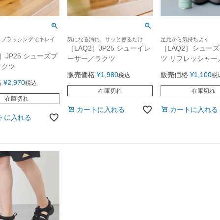
まブラッシングでキレイ
気になる汚れ、サッと擦るだけ
足元から気持ちよく
［LAQ2］JP25 シューイレ
［LAQ2］シュー
2］JP25 シューズブ
ーサー／ラクツ
ツ リフレッシャー
ラクツ
販売価格
¥
1,980
販売価格
¥
1,100
税込
税
格
¥
2,970
税込
在庫切れ
在庫切れ
在庫切れ
カートに入れる
カートに入れる
トに入れる