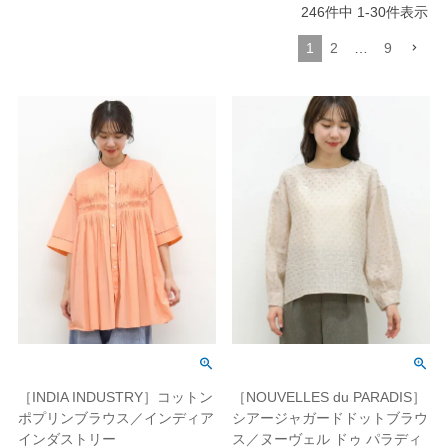
246
件中
1
-
30
件表示
1
2
…
9
［INDIA INDUSTRY］コットン
［NOUVELLES du PARADIS］
ポプリンブラウス／インディア
シアージャガードドットブラウ
インダストリー
ス／ヌーヴェル ドゥ パラディ