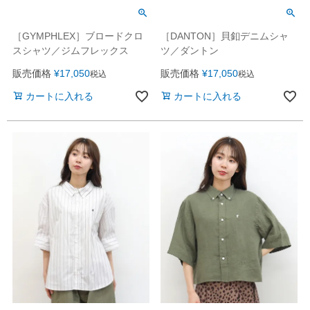
［GYMPHLEX］ブロードクロ
［DANTON］貝釦デニムシャ
スシャツ／ジムフレックス
ツ／ダントン
販売価格
¥
17,050
販売価格
¥
17,050
税込
税込
カートに入れる
カートに入れる