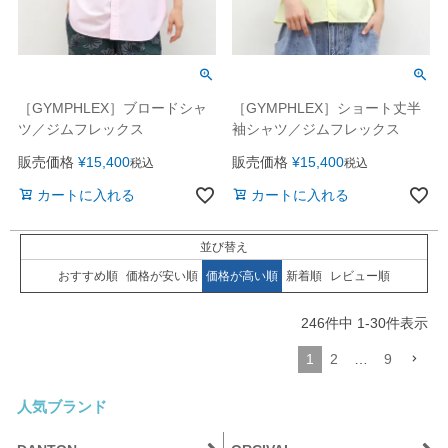
［GYMPHLEX］ブロードシャ
［GYMPHLEX］ショート丈半
ツ／ジムフレックス
袖シャツ／ジムフレックス
販売価格
¥
15,400
販売価格
¥
15,400
税込
税込
カートに入れる
カートに入れる
並び替え
おすすめ順
価格が安い順
価格が高い順
新着順
レビュー順
246
件中
1
-
30
件表示
1
2
…
9
人気ブランド