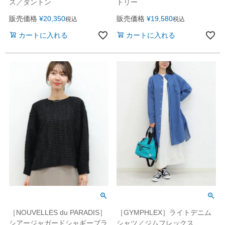
ス／ダントン
トリー
販売価格
¥
20,350
販売価格
¥
19,580
税込
税込
カートに入れる
カートに入れる
［NOUVELLES du PARADIS］
［GYMPHLEX］ライトデニム
シアージャガードシャギーブラ
シャツ／ジムフレックス