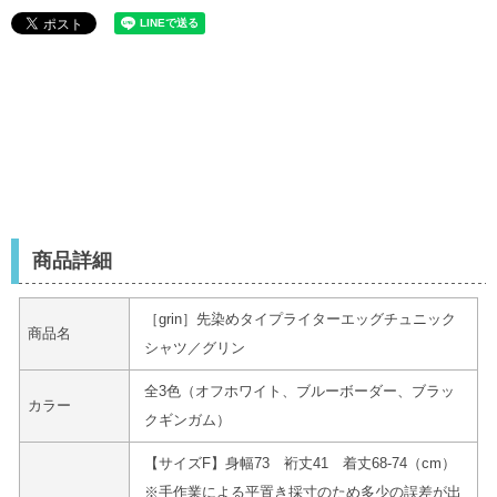
商品詳細
［grin］先染めタイプライターエッグチュニック
商品名
シャツ／グリン
全3色（オフホワイト、ブルーボーダー、ブラッ
カラー
クギンガム）
【サイズF】身幅73 裄丈41 着丈68-74（cm）
※手作業による平置き採寸のため多少の誤差が出