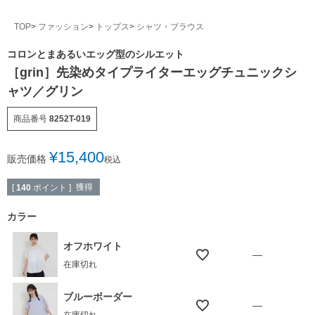
TOP
ファッション
トップス
シャツ・ブラウス
コロンとまあるいエッグ型のシルエット
［grin］先染めタイプライターエッグチュニックシ
ャツ／グリン
商品番号
8252T-019
¥
15,400
販売価格
税込
獲得
[
140
ポイント ]
カラー
オフホワイト
—
在庫切れ
ブルーボーダー
—