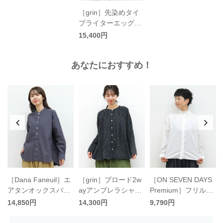
［grin］先染めタイ
プライターエッグチ
ュニックシャツ／グ
15,400円
リン
あなたにおすすめ！
D
［Dana Faneuil］エ
［grin］ブロード2w
［ON SEVEN DAYS
ガ
アタンオックスバン
ayアンブレラシャツ
Premium］フリルブ
ドカラーシャツ／ダ
／グリン
ラウス／オンセブン
14,850円
14,300円
9,790円
ナファヌル
デイズ プレミアム