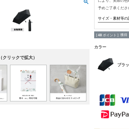
により、実際の色
予めご了承くださ
サイズ・素材等の
獲得
[
48
ポイント ]
カラー
（クリックで拡大）
ブラ