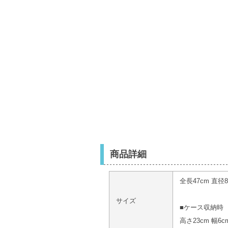
商品詳細
全長47cm 直径8
サイズ
■ケース収納時
高さ23cm 幅6c