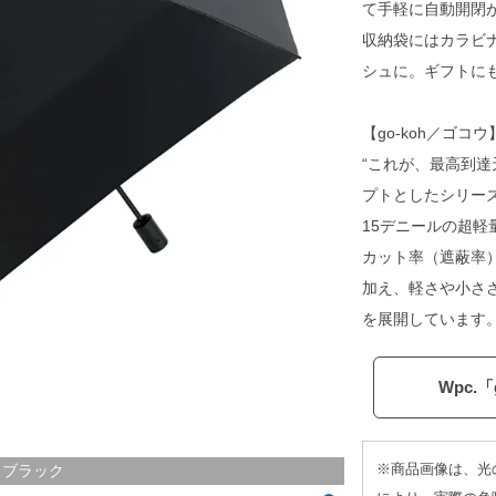
て手軽に自動開閉
収納袋にはカラビ
シュに。ギフトに
【go-koh／ゴコ
“これが、最高到達天。 
プトとしたシリー
15デニールの超軽
カット率（遮蔽率）
加え、軽さや小さ
を展開しています
Wpc.
※商品画像は、光
ブラック