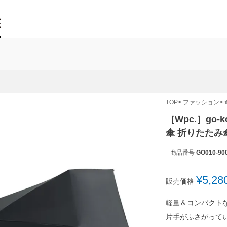
TOP
ファッション
［Wpc.］go-k
傘 折りたたみ
商品番号
GO010-90
¥
5,28
販売価格
軽量＆コンパクト
片手がふさがって