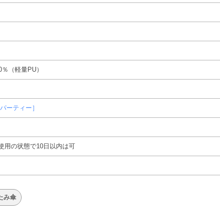
0％（軽量PU）
ドパーティー］
使用の状態で10日以内は可
たみ傘