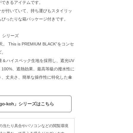
ができるアイテムです。
ナが付いていて、持ち運びもスタイリッ
もぴったりな箱パッケージ付きです。
ウ】シリーズ
This is PREMIUM BLACK”をコンセ
ズ。
量＆ハイスペック生地を採用し、遮光UV
100%、遮熱効果、最高等級の撥水性に
さ、丈夫さ、簡単な操作性に特化した傘
。
「go-koh」シリーズはこちら
の当たり具合やパソコンなどの閲覧環境