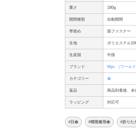
重さ
180g
開閉種類
自動開閉
帯留め
面ファスナー
生地
ポリエステル10
生産国
中国
ブランド
Wpc.［ワール
カテゴリー
傘
返品
商品到着後、未
ラッピング
対応可
#日傘
#晴雨兼用傘
#折りた