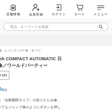
店舗情報
ログイン
メニュー
カート
会員登録
傘・レイングッズ
傘〈すべて〉
oh COMPACT AUTOMATIC 日
傘／ワールドパーティー
0-102
0
税込
な「自動開閉タイプ」の折りたたみ傘。
いてもジャンプ傘のようにボタンを押し