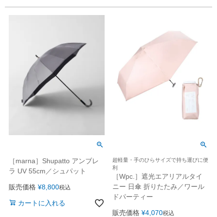
［marna］Shupatto アンブレ
超軽量・手のひらサイズで持ち運びに便
利
ラ UV 55cm／シュパット
［Wpc.］遮光エアリアルタイ
ニー 日傘 折りたたみ／ワール
販売価格
¥
8,800
税込
ドパーティー
カートに入れる
販売価格
¥
4,070
税込