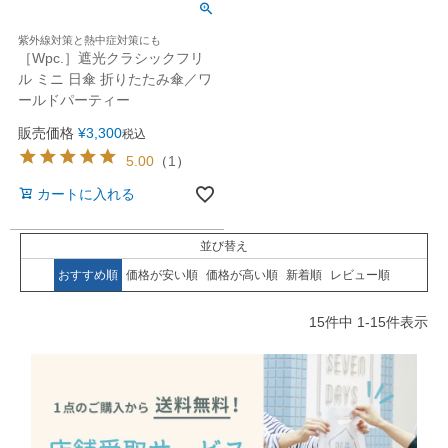
紫外線対策と熱中症対策にも
［Wpc.］遮光クラシックフリ
ル ミニ 日傘 折りたたみ傘／ワ
ールドパーティー
販売価格
¥
3,300
税込
5.00
（
1
）
カートに入れる
並び替え
おすすめ順
価格が安い順
価格が高い順
新着順
レビュー順
15
件中
1
-
15
件表示