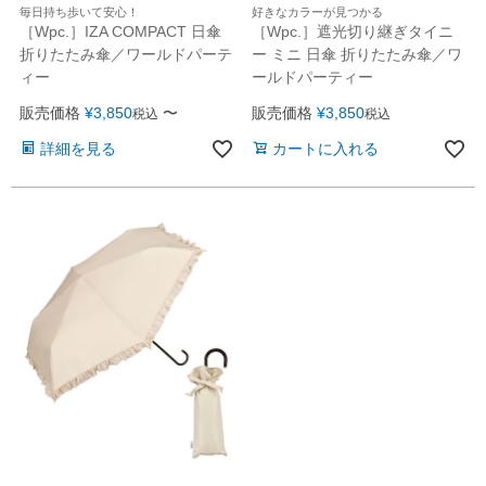
毎日持ち歩いて安心！
好きなカラーが見つかる
［Wpc.］IZA COMPACT 日傘
［Wpc.］遮光切り継ぎタイニ
折りたたみ傘／ワールドパーテ
ー ミニ 日傘 折りたたみ傘／ワ
ィー
ールドパーティー
販売価格
¥
3,850
〜
販売価格
¥
3,850
税込
税込
詳細を見る
カートに入れる