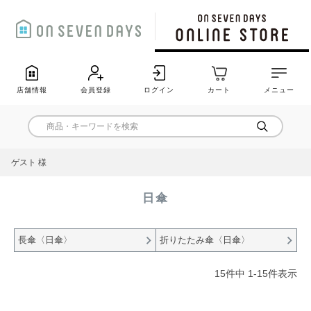
店舗情報
会員登録
ログイン
カート
メニュー
ゲスト 様
日傘
長傘〈日傘〉
折りたたみ傘〈日傘〉
15
件中
1
-
15
件表示