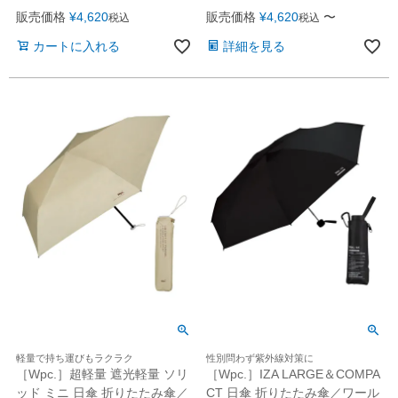
販売価格
¥
4,620
販売価格
¥
4,620
〜
税込
税込
カートに入れる
詳細を見る
軽量で持ち運びもラクラク
性別問わず紫外線対策に
［Wpc.］超軽量 遮光軽量 ソリ
［Wpc.］IZA LARGE＆COMPA
ッド ミニ 日傘 折りたたみ傘／
CT 日傘 折りたたみ傘／ワール