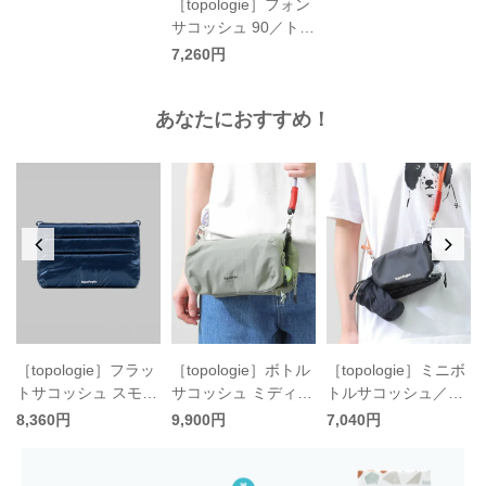
［topologie］フォン
サコッシュ 90／トポ
ロジー
7,260円
あなたにおすすめ！
［topologie］フラッ
［topologie］ボトル
［topologie］ミニボ
ュ
トサコッシュ スモー
サコッシュ ミディア
トルサコッシュ／ト
ル／トポロジー
ム／トポロジー
ポロジー
8,360円
9,900円
7,040円