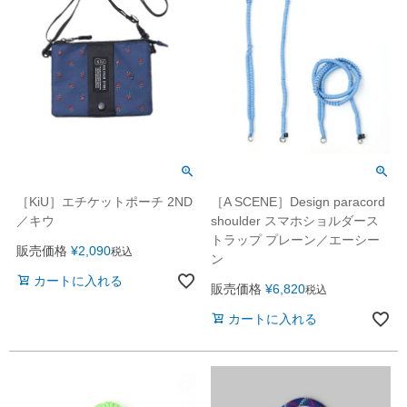
［KiU］エチケットポーチ 2ND
［A SCENE］Design paracord
／キウ
shoulder スマホショルダース
トラップ プレーン／エーシー
販売価格
¥
2,090
税込
ン
カートに入れる
販売価格
¥
6,820
税込
カートに入れる