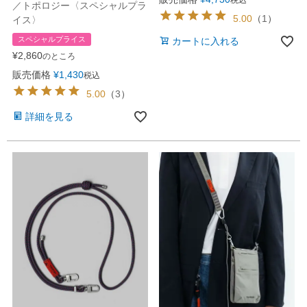
税込
／トポロジー〈スペシャルプラ
5.00
（
1
）
イス〉
スペシャルプライス
カートに入れる
¥
2,860
のところ
販売価格
¥
1,430
税込
5.00
（
3
）
詳細を見る