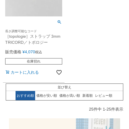
長さ調整可能なコード
［topologie］ストラップ 3mm
TRICORD／トポロジー
販売価格
¥
4,070
税込
在庫切れ
カートに入れる
並び替え
おすすめ順
価格が安い順
価格が高い順
新着順
レビュー順
25
件中
1
-
25
件表示