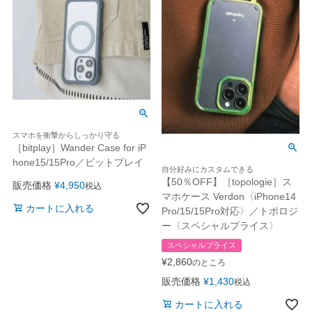
スマホを衝撃からしっかり守る
［bitplay］Wander Case for iP
hone15/15Pro／ビットプレイ
自分好みにカスタムできる
【50％OFF】［topologie］ス
販売価格
¥
4,950
税込
マホケース Verdon〈iPhone14
カートに入れる
Pro/15/15Pro対応〉／トポロジ
ー〈スペシャルプライス〉
スペシャルプライス
¥
2,860
のところ
販売価格
¥
1,430
税込
カートに入れる