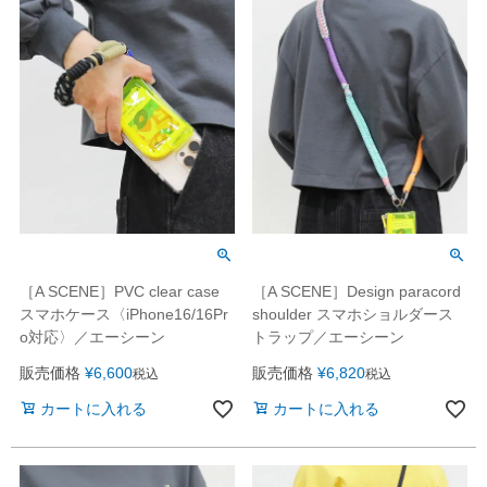
［A SCENE］PVC clear case
［A SCENE］Design paracord
スマホケース〈iPhone16/16Pr
shoulder スマホショルダース
o対応〉／エーシーン
トラップ／エーシーン
販売価格
¥
6,600
販売価格
¥
6,820
税込
税込
カートに入れる
カートに入れる