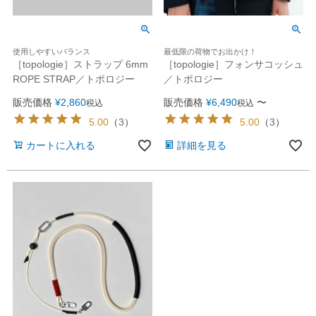
使用しやすいバランス
最低限の荷物でお出かけ！
［topologie］ストラップ 6mm
［topologie］フォンサコッシュ
ROPE STRAP／トポロジー
／トポロジー
販売価格
¥
2,860
販売価格
¥
6,490
〜
税込
税込
5.00
（
3
）
5.00
（
3
）
カートに入れる
詳細を見る