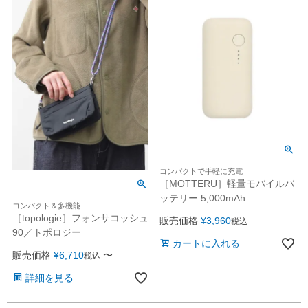
コンパクトで手軽に充電
［MOTTERU］軽量モバイルバ
ッテリー 5,000mAh
コンパクト＆多機能
［topologie］フォンサコッシュ
販売価格
¥
3,960
税込
90／トポロジー
カートに入れる
販売価格
¥
6,710
〜
税込
詳細を見る