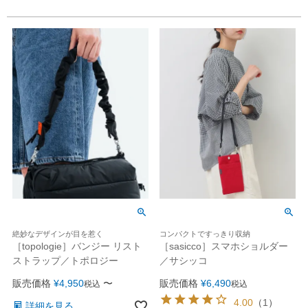
絶妙なデザインが目を惹く
コンパクトですっきり収納
［topologie］バンジー リスト
［sasicco］スマホショルダー
ストラップ／トポロジー
／サシッコ
販売価格
¥
4,950
〜
販売価格
¥
6,490
税込
税込
4.00
（
1
）
詳細を見る