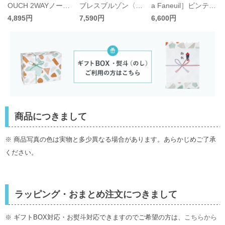
a Faneuil］ビンテー
OUCH 2WAYノース
ブレスブルゾン〈接
ジワッシャーロング
リワンピース〈接触
触冷感〉
6,600円
4,895円
7,590円
スカート／ダナファ
冷感〉
ヌル
商品につきまして
※ 商品写真の色は実物と多少異なる場合があります。あらかじめご了承
ください。
ラッピング・おまとめ注文につきまして
※ ギフトBOX対応・お熨斗対応できますのでご希望の方は、
こちらから