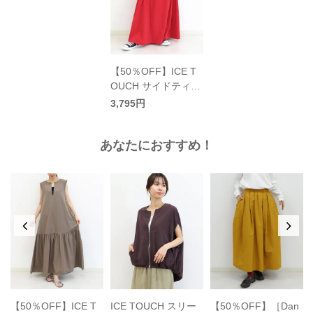
【50％OFF】ICE T
OUCH サイドティア
ードスカート〈接触
3,795円
冷感〉
あなたにおすすめ！
【50％OFF】［Dan
【50％OFF】ICE T
ICE TOUCH スリー