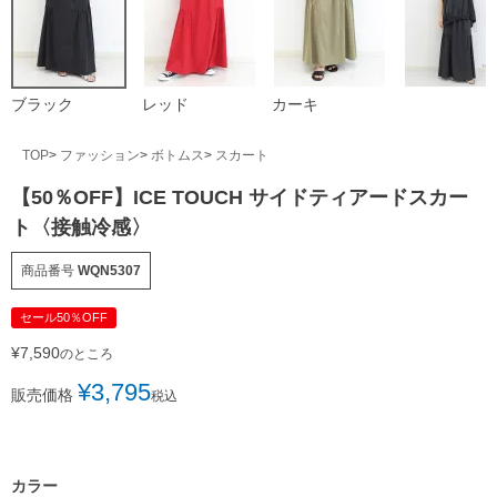
ブラック
レッド
カーキ
TOP
ファッション
ボトムス
スカート
【50％OFF】ICE TOUCH サイドティアードスカー
ト〈接触冷感〉
商品番号
WQN5307
セール50％OFF
¥
7,590
のところ
¥
3,795
販売価格
税込
カラー