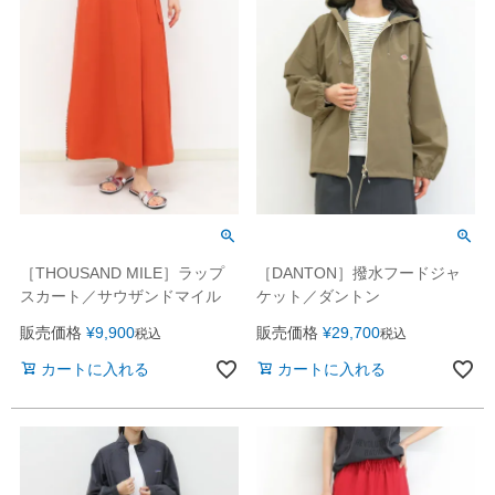
［THOUSAND MILE］ラップ
［DANTON］撥水フードジャ
スカート／サウザンドマイル
ケット／ダントン
販売価格
¥
9,900
販売価格
¥
29,700
税込
税込
カートに入れる
カートに入れる