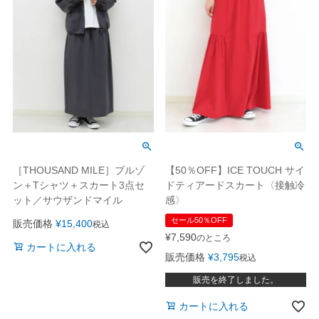
［THOUSAND MILE］ブルゾ
【50％OFF】ICE TOUCH サイ
ン＋Tシャツ＋スカート3点セ
ドティアードスカート〈接触冷
ット／サウザンドマイル
感〉
セール50％OFF
販売価格
¥
15,400
税込
¥
7,590
のところ
カートに入れる
販売価格
¥
3,795
税込
販売を終了しました。
カートに入れる