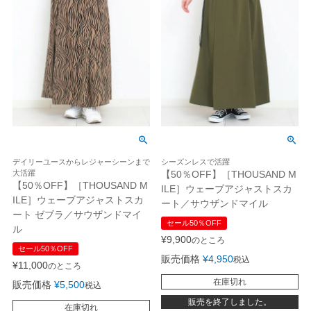
デイリーユースからレジャーシーンまで
シーズンレスで活躍
大活躍
【50％OFF】［THOUSAND M
【50％OFF】［THOUSAND M
ILE］ウェーブアジャストスカ
ILE］ウェーブアジャストスカ
ート／サウザンドマイル
ート ゼブラ／サウザンドマイ
セール50％OFF
ル
¥
9,900
のところ
セール50％OFF
販売価格
¥
4,950
税込
¥
11,000
のところ
在庫切れ
販売価格
¥
5,500
税込
販売を終了しました。
在庫切れ