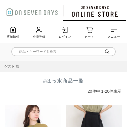
店舗情報
会員登録
ログイン
カート
メニュー
ゲスト 様
#はっ水商品一覧
20
件中
1
-
20
件表示