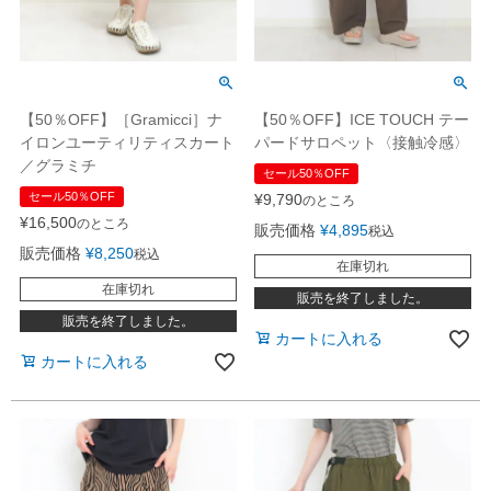
【50％OFF】ICE TOUCH テー
【50％OFF】［Gramicci］ナ
パードサロペット〈接触冷感〉
イロンユーティリティスカート
／グラミチ
セール50％OFF
セール50％OFF
¥
9,790
のところ
¥
16,500
のところ
販売価格
¥
4,895
税込
販売価格
¥
8,250
税込
在庫切れ
在庫切れ
販売を終了しました。
販売を終了しました。
カートに入れる
カートに入れる