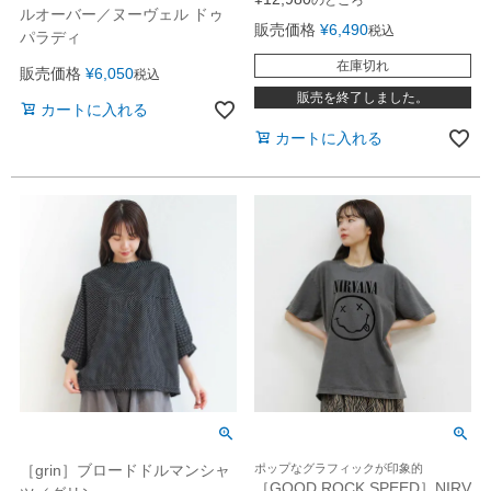
のところ
ルオーバー／ヌーヴェル ドゥ
販売価格
¥
6,490
税込
パラディ
在庫切れ
販売価格
¥
6,050
税込
販売を終了しました。
カートに入れる
カートに入れる
［grin］ブロードドルマンシャ
ポップなグラフィックが印象的
［GOOD ROCK SPEED］NIRV