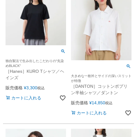
独自製法で生み出したこだわりの“先染
めBLACK”
［Hanes］KURO Tシャツ／ヘ
大きめな一枚衿とサイドの深いスリット
インズ
が特徴
［DANTON］コットンポプリ
販売価格
¥
3,300
税込
ン半袖シャツ／ダントン
カートに入れる
販売価格
¥
14,850
税込
カートに入れる