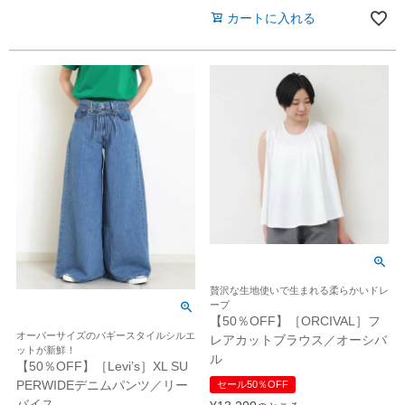
カートに入れる
贅沢な生地使いで生まれる柔らかいドレ
ープ
【50％OFF】［ORCIVAL］フ
オーバーサイズのバギースタイルシルエ
レアカットブラウス／オーシバ
ットが新鮮！
ル
【50％OFF】［Levi’s］XL SU
PERWIDEデニムパンツ／リー
セール50％OFF
バイス