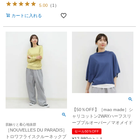
5.00
（
1
）
カートに入れる
【50％OFF】［mao made］シ
ャリコットン2WAYハーフスリ
ーブプルオーバー／マオメイド
肌触りと着心地抜群
［NOUVELLES DU PARADIS］
セール50％OFF
トロワフライスクルーネックプ
¥
12,980