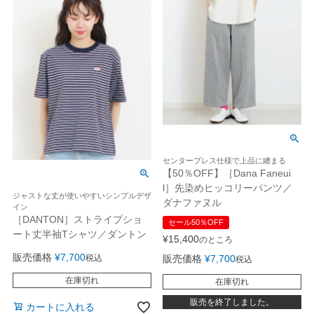
センタープレス仕様で上品に纏まる
【50％OFF】［Dana Faneui
l］先染めヒッコリーパンツ／
ジャストな丈が使いやすいシンプルデザ
ダナファヌル
イン
［DANTON］ストライプショ
セール50％OFF
ート丈半袖Tシャツ／ダントン
¥
15,400
のところ
販売価格
¥
7,700
税込
販売価格
¥
7,700
税込
在庫切れ
在庫切れ
販売を終了しました。
カートに入れる