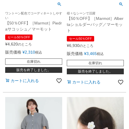
ワントーン配色でコーディネートしやす
様々なシーンで活躍
い
【50％OFF】［Marmot］Alber
【50％OFF】［Marmot］Piedr
taショルダーバッグ／マーモッ
aサコッシュ／マーモット
ト
セール50％OFF
セール50％OFF
¥
4,620
のところ
¥
6,930
のところ
販売価格
¥
2,310
税込
販売価格
¥
3,465
税込
在庫切れ
在庫切れ
販売を終了しました。
販売を終了しました。
カートに入れる
カートに入れる