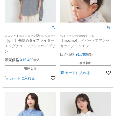
コロンとまあるいエッグ型のシルエット
ちょっとしたおめかしにも
［grin］先染めタイプライター
［mocmof］ベビーヘアアクセ
エッグチュニックシャツ／グリ
セット／モクモフ
ン
販売価格
¥
1,760
税込
販売価格
¥
15,400
税込
在庫切れ
在庫切れ
カートに入れる
カートに入れる