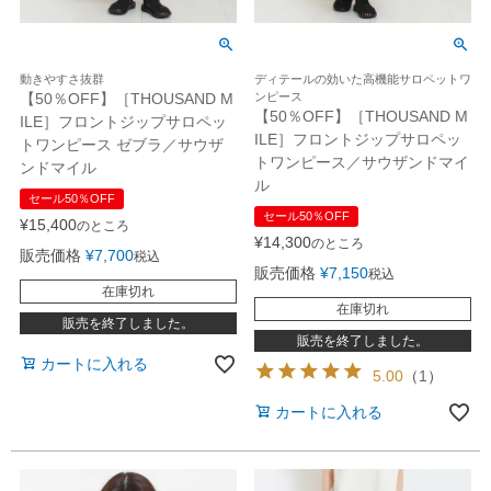
動きやすさ抜群
ディテールの効いた高機能サロペットワ
【50％OFF】［THOUSAND M
ンピース
【50％OFF】［THOUSAND M
ILE］フロントジップサロペッ
ILE］フロントジップサロペッ
トワンピース ゼブラ／サウザ
トワンピース／サウザンドマイ
ンドマイル
ル
セール50％OFF
セール50％OFF
¥
15,400
のところ
¥
14,300
のところ
販売価格
¥
7,700
税込
販売価格
¥
7,150
税込
在庫切れ
在庫切れ
販売を終了しました。
販売を終了しました。
カートに入れる
5.00
（
1
）
カートに入れる