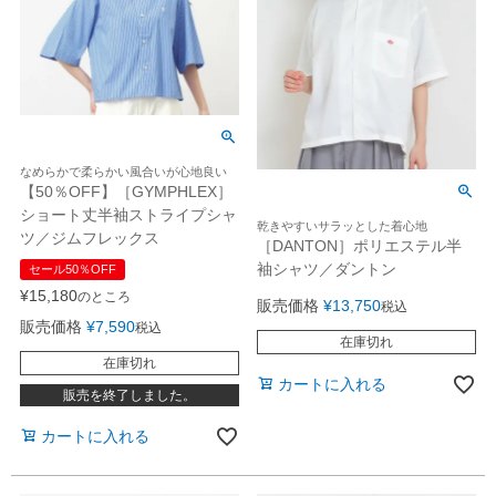
なめらかで柔らかい風合いが心地良い
【50％OFF】［GYMPHLEX］
ショート丈半袖ストライプシャ
乾きやすいサラッとした着心地
ツ／ジムフレックス
［DANTON］ポリエステル半
袖シャツ／ダントン
セール50％OFF
¥
15,180
のところ
販売価格
¥
13,750
税込
販売価格
¥
7,590
税込
在庫切れ
在庫切れ
カートに入れる
販売を終了しました。
カートに入れる