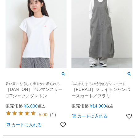
暑い夏にも涼しく爽やかに着られる
ふんわりまるい特徴的なシルエット
［DANTON］ドルマンスリー
［FURALI］フライトジャンパ
ブTシャツ／ダントン
ースカート／フラリ
販売価格
¥
6,600
販売価格
¥
14,960
税込
税込
5.00
（
1
）
カートに入れる
カートに入れる