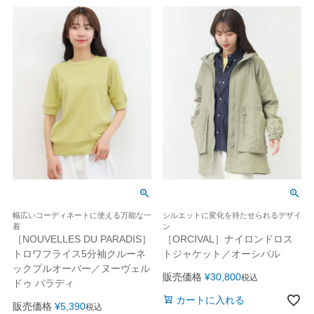
幅広いコーディネートに使える万能な一
シルエットに変化を持たせられるデザイ
着
ン
［NOUVELLES DU PARADIS］
［ORCIVAL］ナイロンドロス
トロワフライス5分袖クルーネ
トジャケット／オーシバル
ックプルオーバー／ヌーヴェル
販売価格
¥
30,800
税込
ドゥ パラディ
カートに入れる
販売価格
¥
5,390
税込