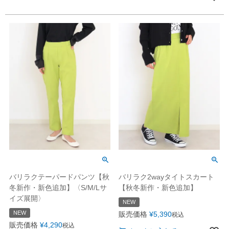
バリラク2wayタイトスカート
バリラクテーパードパンツ【秋
【秋冬新作・新色追加】
冬新作・新色追加】〈S/M/Lサ
イズ展開〉
NEW
NEW
販売価格
¥
5,390
税込
販売価格
¥
4,290
税込