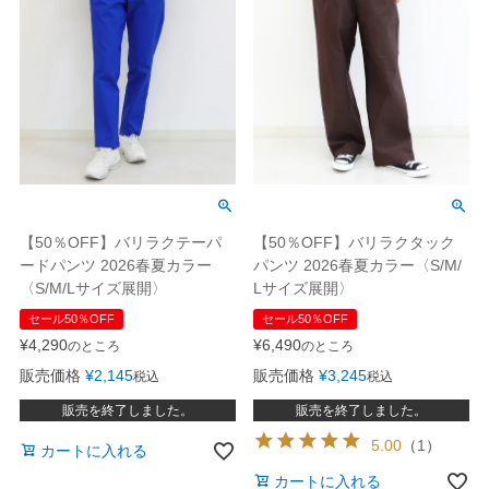
【50％OFF】バリラクテーパ
【50％OFF】バリラクタック
ードパンツ 2026春夏カラー
パンツ 2026春夏カラー〈S/M/
〈S/M/Lサイズ展開〉
Lサイズ展開〉
セール50％OFF
セール50％OFF
¥
4,290
¥
6,490
のところ
のところ
販売価格
¥
2,145
販売価格
¥
3,245
税込
税込
販売を終了しました。
販売を終了しました。
5.00
（
1
）
カートに入れる
カートに入れる