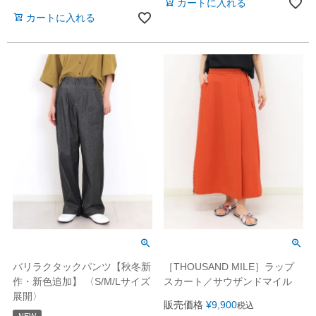
カートに入れる
カートに入れる
バリラクタックパンツ【秋冬新
［THOUSAND MILE］ラップ
作・新色追加】 〈S/M/Lサイズ
スカート／サウザンドマイル
展開〉
販売価格
¥
9,900
税込