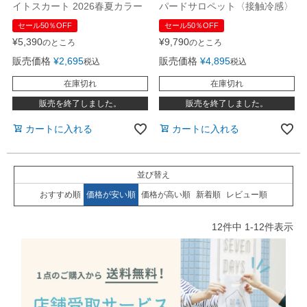
パードサロペット〈接触冷感〉
イトスカート 2026春夏カラー
セール50％OFF
セール50％OFF
¥
9,790
¥
5,390
のところ
のところ
販売価格
¥
4,895
販売価格
¥
2,695
税込
税込
在庫切れ
在庫切れ
販売を終了しました。
販売を終了しました。
カートに入れる
カートに入れる
並び替え
おすすめ順
価格が安い順
価格が高い順
新着順
レビュー順
12
件中
1
-
12
件表示