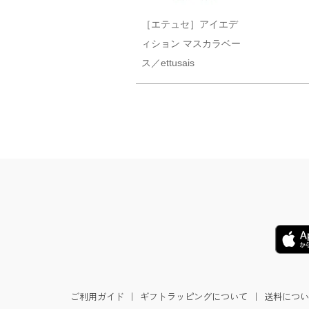
［エテュセ］アイエデ
ィション マスカラベー
ス／ettusais
ご利用ガイド
｜
ギフトラッピングについて
｜
送料につい