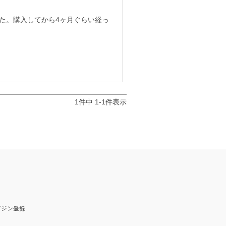
た。購入してから4ヶ月ぐらい経っ
1
件中
1
-
1
件表示
ガジン
登録