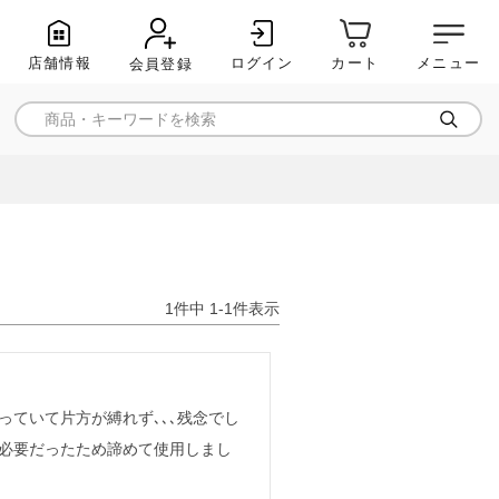
店舗情報
ログイン
メニュー
カート
会員登録
1
件中
1
-
1
件表示
ていて片方が縛れず､､､残念でし
必要だったため諦めて使用しまし